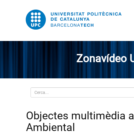
Zonavídeo 
Cerca
Objectes multimèdia am
Ambiental