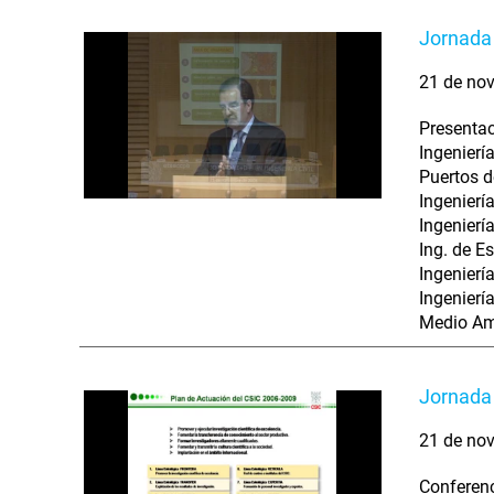
Jornada 
21 de nov
Presentac
Ingenierí
Puertos d
Ingenierí
Ingenierí
Ing. de E
Ingenierí
Ingenierí
Medio Amb
Jornada 
21 de nov
Conferenc