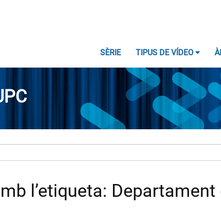
SÈRIE
TIPUS DE VÍDEO
À
UPC
b l’etiqueta: Departament d'