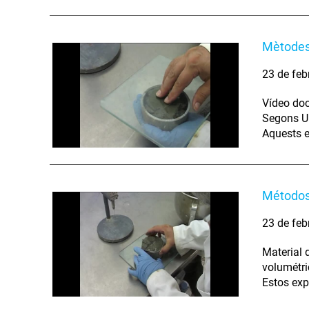
Mètodes
23 de feb
Vídeo doc
Segons U
Aquests e
Métodos
23 de feb
Material 
volumétr
Estos exp