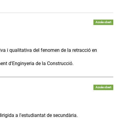
Accés obert
va i qualitativa del fenomen de la retracció en
nt d'Enginyeria de la Construcció.
Accés obert
rigida a l'estudiantat de secundària.