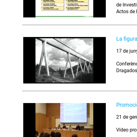
de Invest
Actos de 
La figur
17 de jun
Conferènc
Dragados
Promoci
21 de gen
Vídeo pro