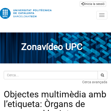
Inicia la sessió
Togg
navig
Zonavídeo UPC
Cerca
Cerca avançada
Objectes multimèdia amb
l’etiqueta: Òrgans de