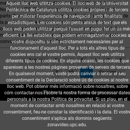
maig, de 16h a 20h, a l'Auditori de l’edifici Vèrtex del Campus
Aquest lloc web utilitza cookies. El lloc web de la Universitat
Nord de la UPC. El claustre extraordinari s'ha dividit en dues
Politècnica de Catalunya utilitza cookies pròpies i de tercers
parts: Presentació del document per Eusebi Jarauta en nom de
per millorar l’experiència de navegació i amb finalitats
la ponència, sobre la Llei Orgànica 6/2001 i la discussió
estadístiques. Les cookies són petits arxius de text que els
corresponent. La segona part consisteix en discussió de les
llocs web poden utilitzar perquè l’usuari en pugui fer un ús mé
mocions de manifestacions dels claustrals. El claustre està
eficient. La llei estableix que podem emmagatzemar cookies a
convocat pel rector Jaume Pagès.
vostre dispositiu si són estrictament necessàries per al
funcionament d'aquest lloc. Per a tots els altres tipus de
cookies ens cal el vostre permís. Aquest lloc web utilitza
← Anterior
1
…
5
6
7
8
diferents tipus de cookies. En alguna ocasió, les cookies que
apareixen a les nostres pàgines provenen de serveis de tercers
(current)
9
10
11
Següent →
En qualsevol moment, vostè podrà canviar o retirar el seu
consentiment de la Declaració sobre ús de cookies al nostre
lloc web. Pot obtenir més informació sobre nosaltres, sobre
cóm contactar-nos i sobre la nostra forma de processar dates
Funciona amb
PuMuKIT 3.9.10
personals a la nostra Política de privacitat. Si us plau, en el
moment de contactar amb nosaltres en relació al vostre
consentiment, feu-ne constar la identificació i la data. El vostr
consentiment s'aplica als dominis següents:
zonavideo.upc.edu.