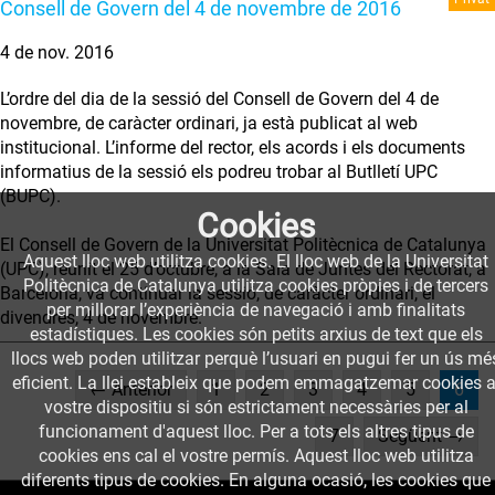
Consell de Govern del 4 de novembre de 2016
4 de nov. 2016
L’ordre del dia de la sessió del Consell de Govern del 4 de
novembre, de caràcter ordinari, ja està publicat al web
institucional. L’informe del rector, els acords i els documents
informatius de la sessió els podreu trobar al Butlletí UPC
(BUPC).
Cookies
El Consell de Govern de la Universitat Politècnica de Catalunya
Aquest lloc web utilitza cookies. El lloc web de la Universitat
(UPC), reunit el 25 d’octubre, a la Sala de Juntes del Rectorat, a
Politècnica de Catalunya utilitza cookies pròpies i de tercers
Barcelona, va continuar la sessió, de caràcter ordinari, el
per millorar l’experiència de navegació i amb finalitats
divendres, 4 de novembre.
estadístiques. Les cookies són petits arxius de text que els
llocs web poden utilitzar perquè l’usuari en pugui fer un ús mé
eficient. La llei estableix que podem emmagatzemar cookies a
(cur
← Anterior
1
2
3
4
5
6
vostre dispositiu si són estrictament necessàries per al
funcionament d'aquest lloc. Per a tots els altres tipus de
7
Següent →
cookies ens cal el vostre permís. Aquest lloc web utilitza
diferents tipus de cookies. En alguna ocasió, les cookies que