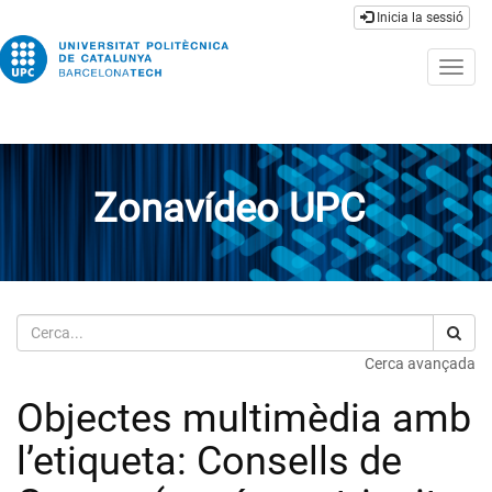
Inicia la sessió
Togg
navig
Zonavídeo UPC
Cerca
Cerca avançada
Objectes multimèdia amb
l’etiqueta: Consells de