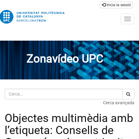
Inicia la sessió
Togg
navig
Zonavídeo UPC
Cerca
Cerca avançada
Objectes multimèdia amb
l’etiqueta: Consells de