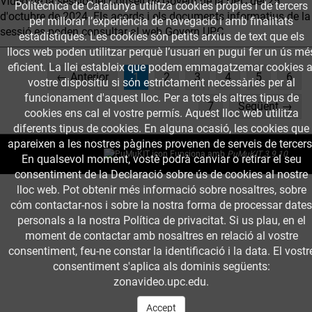
Vídeo de la sessió del Consell de Govern de la UPC del 25
Politècnica de Catalunya utilitza cookies pròpies i de tercers
d'octubre de 2024. Els acords i els documents informatius de la
per millorar l’experiència de navegació i amb finalitats
sessió es poden consultar al web Govern UPC.
estadístiques. Les cookies són petits arxius de text que els
llocs web poden utilitzar perquè l’usuari en pugui fer un ús mé
eficient. La llei estableix que podem emmagatzemar cookies a
(current)
← Anterior
1
2
3
4
5
6
vostre dispositiu si són estrictament necessàries per al
funcionament d'aquest lloc. Per a tots els altres tipus de
7
Següent →
cookies ens cal el vostre permís. Aquest lloc web utilitza
diferents tipus de cookies. En alguna ocasió, les cookies que
apareixen a les nostres pàgines provenen de serveis de tercers
Funciona amb
PuMuKIT 3.9.10
En qualsevol moment, vostè podrà canviar o retirar el seu
consentiment de la Declaració sobre ús de cookies al nostre
lloc web. Pot obtenir més informació sobre nosaltres, sobre
cóm contactar-nos i sobre la nostra forma de processar dates
personals a la nostra Política de privacitat. Si us plau, en el
moment de contactar amb nosaltres en relació al vostre
consentiment, feu-ne constar la identificació i la data. El vostr
consentiment s'aplica als dominis següents:
zonavideo.upc.edu.
Accept