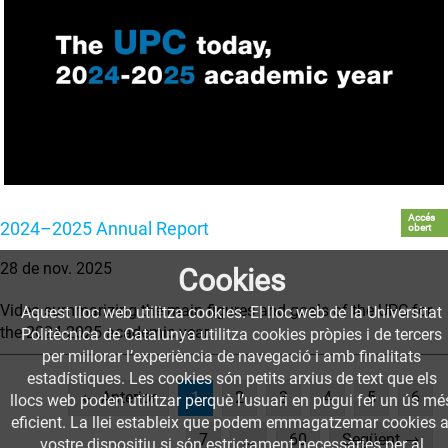
Accés
2024–2025 Annual Report
obert
28 de nov. 2025
Cookies
Video summarizing the main figures and goals of the UPC for
Aquest lloc web utilitza cookies. El lloc web de la Universitat
the 2024-2025 academic year.
Politècnica de Catalunya utilitza cookies pròpies i de tercers
per millorar l’experiència de navegació i amb finalitats
estadístiques. Les cookies són petits arxius de text que els
(current)
← Anterior
1
2
3
4
5
6
llocs web poden utilitzar perquè l’usuari en pugui fer un ús mé
eficient. La llei estableix que podem emmagatzemar cookies a
7
…
60
Següent →
vostre dispositiu si són estrictament necessàries per al