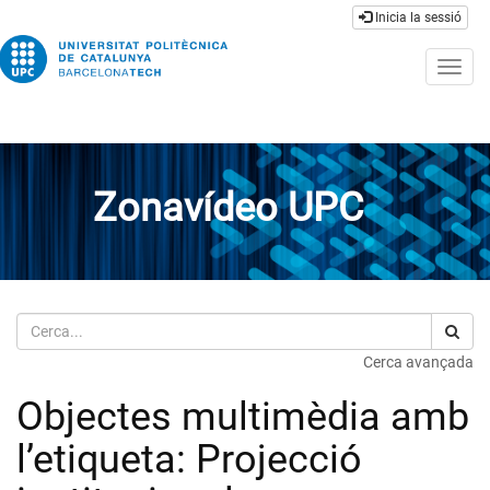
Inicia la sessió
Togg
navig
Zonavídeo UPC
Cerca
Cerca avançada
Objectes multimèdia amb
l’etiqueta: Projecció