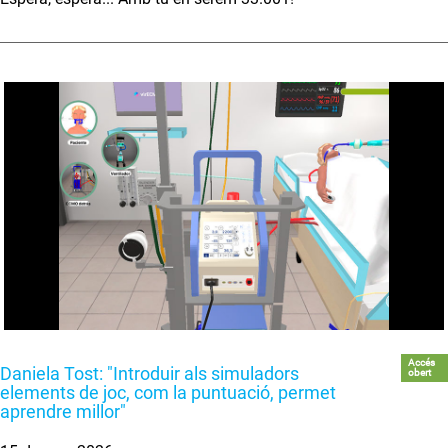
Accés
Daniela Tost: "Introduir als simuladors
obert
elements de joc, com la puntuació, permet
aprendre millor"