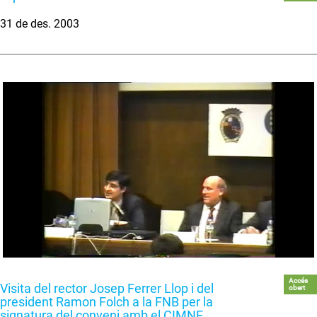
31 de des. 2003
Accés
Visita del rector Josep Ferrer Llop i del
obert
president Ramon Folch a la FNB per la
signatura del conveni amb el CIMNE