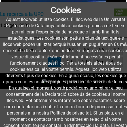
Cookies
Accés
La recerca a la UPC
obert
Aquest lloc web utilitza cookies. El lloc web de la Universitat
1 de gen. 2003
Politècnica de Catalunya utilitza cookies pròpies i de tercers
per millorar l’experiència de navegació i amb finalitats
estadístiques. Les cookies són petits arxius de text que els
llocs web poden utilitzar perquè l’usuari en pugui fer un ús mé
← Anterior
1
…
54
55
56
57
eficient. La llei estableix que podem emmagatzemar cookies a
vostre dispositiu si són estrictament necessàries per al
(current)
58
59
60
Següent →
funcionament d'aquest lloc. Per a tots els altres tipus de
cookies ens cal el vostre permís. Aquest lloc web utilitza
diferents tipus de cookies. En alguna ocasió, les cookies que
apareixen a les nostres pàgines provenen de serveis de tercers
Funciona amb
PuMuKIT 3.9.10
En qualsevol moment, vostè podrà canviar o retirar el seu
consentiment de la Declaració sobre ús de cookies al nostre
lloc web. Pot obtenir més informació sobre nosaltres, sobre
cóm contactar-nos i sobre la nostra forma de processar dates
personals a la nostra Política de privacitat. Si us plau, en el
moment de contactar amb nosaltres en relació al vostre
consentiment, feu-ne constar la identificació i la data. El vostr