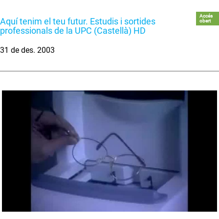
Accés
Aquí tenim el teu futur. Estudis i sortides
obert
professionals de la UPC (Castellà) HD
31 de des. 2003