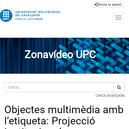
Inicia la sessió
Togg
navig
Zonavídeo UPC
Cerca
Cerca avançada
Objectes multimèdia amb
l’etiqueta: Projecció