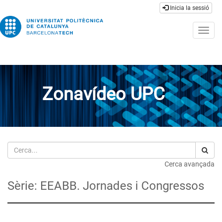
Inicia la sessió
Togg
navig
Zonavídeo UPC
Cerca
Cerca avançada
Sèrie: EEABB. Jornades i Congressos