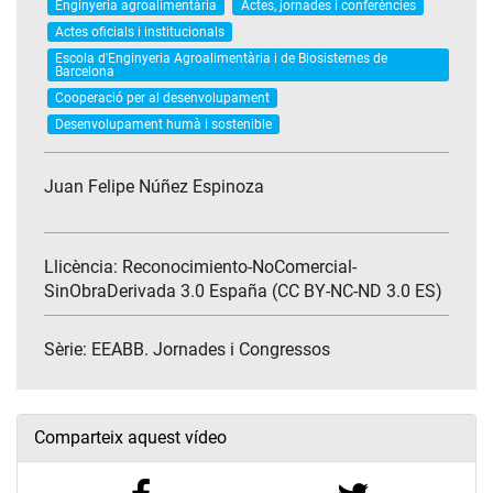
Enginyeria agroalimentària
Actes, jornades i conferències
Actes oficials i institucionals
Escola d'Enginyeria Agroalimentària i de Biosistemes de
Barcelona
Cooperació per al desenvolupament
Desenvolupament humà i sostenible
Juan Felipe Núñez Espinoza
Llicència: Reconocimiento-NoComercial-
SinObraDerivada 3.0 España (CC BY-NC-ND 3.0 ES)
Sèrie:
EEABB. Jornades i Congressos
Comparteix aquest vídeo