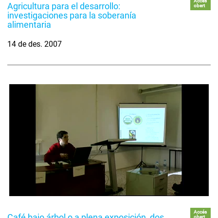
Accés
Agricultura para el desarrollo:
obert
investigaciones para la soberanía
alimentaria
14 de des. 2007
Accés
Café bajo árbol o a plena exposición, dos
obert