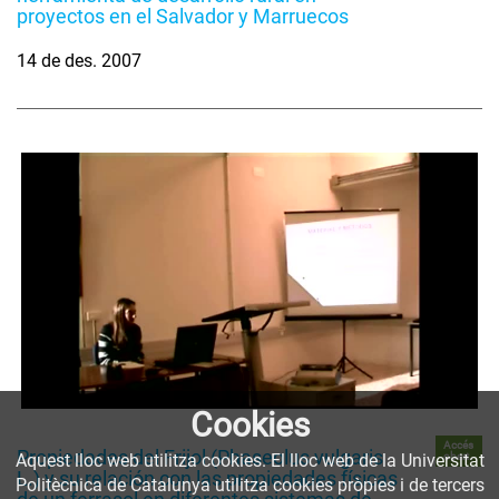
proyectos en el Salvador y Marruecos
14 de des. 2007
Cookies
Accés
Propiedades del Frijol (Phaseolus vulgaris
obert
Aquest lloc web utilitza cookies. El lloc web de la Universitat
L.) y su relación con las propiedades físicas
Politècnica de Catalunya utilitza cookies pròpies i de tercers