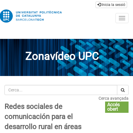
Inicia la sessió
Togg
navig
Zonavídeo UPC
Cerca
Cerca avançada
Accés
Redes sociales de
obert
comunicación para el
desarrollo rural en áreas