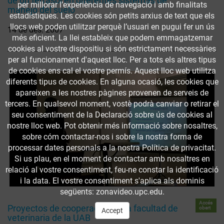
de un ferrasol en diferentes sistemas de
per millorar l’experiència de navegació i amb finalitats
manejo del suelo
estadístiques. Les cookies són petits arxius de text que els
llocs web poden utilitzar perquè l’usuari en pugui fer un ús
14 de des. 2007
més eficient. La llei estableix que podem emmagatzemar
cookies al vostre dispositiu si són estrictament necessàries
per al funcionament d'aquest lloc. Per a tots els altres tipus
de cookies ens cal el vostre permís. Aquest lloc web utilitza
diferents tipus de cookies. En alguna ocasió, les cookies que
apareixen a les nostres pàgines provenen de serveis de
tercers. En qualsevol moment, vostè podrà canviar o retirar el
seu consentiment de la Declaració sobre ús de cookies al
nostre lloc web. Pot obtenir més informació sobre nosaltres,
sobre cóm contactar-nos i sobre la nostra forma de
processar dates personals a la nostra Política de privacitat.
Si us plau, en el moment de contactar amb nosaltres en
relació al vostre consentiment, feu-ne constar la identificació
i la data. El vostre consentiment s'aplica als dominis
següents: zonavideo.upc.edu.
Accés
Proyectos de cooperación de la facultad de
obert
Accept
veterinaria de la UAB