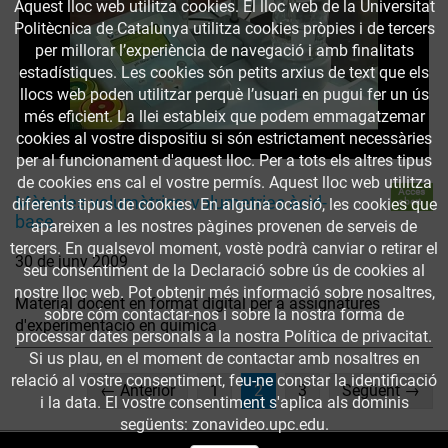
Aquest lloc web utilitza cookies. El lloc web de la Universitat
Politècnica de Catalunya utilitza cookies pròpies i de tercers
per millorar l’experiència de navegació i amb finalitats
estadístiques. Les cookies són petits arxius de text que els
llocs web poden utilitzar perquè l’usuari en pugui fer un ús
més eficient. La llei estableix que podem emmagatzemar
cookies al vostre dispositiu si són estrictament necessàries
per al funcionament d'aquest lloc. Per a tots els altres tipus
de cookies ens cal el vostre permís. Aquest lloc web utilitza
Accés
Mètodes volumètrics: volumetries àcid-
obert
diferents tipus de cookies. En alguna ocasió, les cookies que
base
apareixen a les nostres pàgines provenen de serveis de
tercers. En qualsevol moment, vostè podrà canviar o retirar el
30 de juny 2009
seu consentiment de la Declaració sobre ús de cookies al
nostre lloc web. Pot obtenir més informació sobre nosaltres,
Material docent en format digital per a assignatures
sobre cóm contactar-nos i sobre la nostra forma de
d'experimentació en química
processar dates personals a la nostra Política de privacitat.
Si us plau, en el moment de contactar amb nosaltres en
relació al vostre consentiment, feu-ne constar la identificació
(current)
← Anterior
1
2
3
Següent →
i la data. El vostre consentiment s'aplica als dominis
següents: zonavideo.upc.edu.