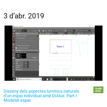
3 d’abr. 2019
Accés
Disseny dels aspectes lumínics naturals
obert
d'un espai individual amb DIAlux. Part I:
Modelat espai