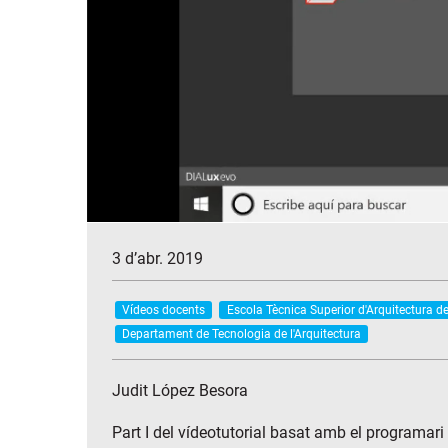
3 d’abr. 2019
Vídeos docents
Escola Tècnica Superior d'Arquitectura d
Departament de Tecnologia de l'Arquitectura
Judit López Besora
Part I del vídeotutorial basat amb el programar