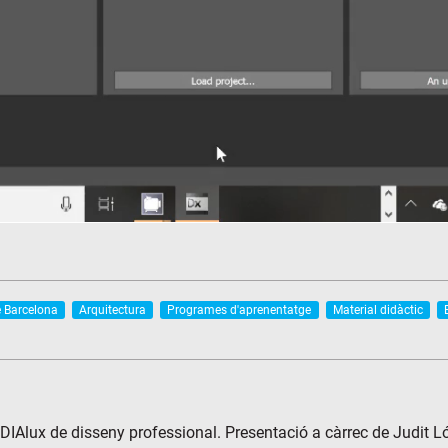
e Barcelona
Arquitectura
Programes d'aprenentatge
Material didàctic
i DIAlux de disseny professional. Presentació a càrrec de Judit