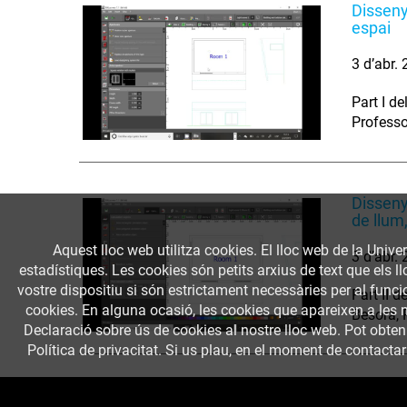
Disseny
espai
3 d’abr.
Part I d
Professo
Disseny
de llum,
Aquest lloc web utilitza cookies. El lloc web de la Univer
3 d’abr.
estadístiques. Les cookies són petits arxius de text que els 
vostre dispositiu si són estrictament necessàries per al funcio
Part II 
cookies. En alguna ocasió, les cookies que apareixen a les 
Besora, 
Declaració sobre ús de cookies al nostre lloc web. Pot obte
Política de privacitat. Si us plau, en el moment de contactar