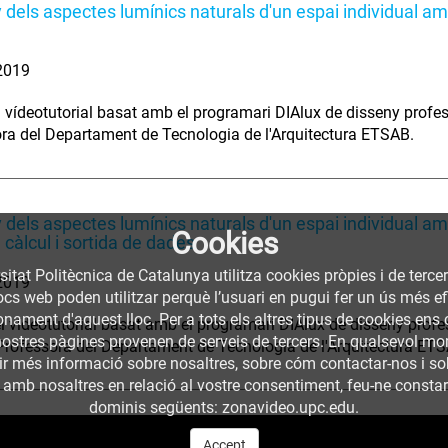
 dels aspectes lumínics naturals d'un espai individual am
 2019
el vídeotutorial basat amb el programari DIAlux de disseny profe
ra del Departament de Tecnologia de l'Arquitectura ETSAB.
 dels aspectes lumínics naturals d'un espai individual am
Cookies
 càlcul i sortida de dades
sitat Politècnica de Catalunya utilitza cookies pròpies i de terce
 2019
llocs web poden utilitzar perquè l’usuari en pugui fer un ús més
nament d'aquest lloc. Per a tots els altres tipus de cookies ens c
del vídeotutorial basat amb el programari DIAlux de disseny prof
nostres pàgines provenen de serveis de tercers. En qualsevol mom
Professora del Departament de Tecnologia de l'Arquitectura ET
nir més informació sobre nosaltres, sobre cóm contactar-nos i so
 amb nosaltres en relació al vostre consentiment, feu-ne constar l
dominis següents: zonavideo.upc.edu.
Accept