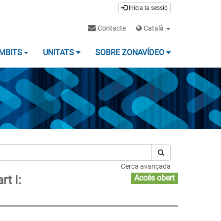
Inicia la sessió
Contacte
Català
MBITS
UNITATS
SOBRE ZONAVÍDEO
Cerca avançada
rt I:
Accés obert