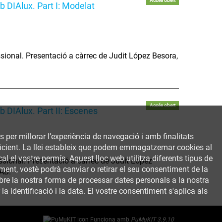
Accés obert
b DIAlux. Part I: Modelat
ssional. Presentació a càrrec de Judit López Besora,
Accés obert
b DIAlux. Part II: Escenes
rs per millorar l’experiència de navegació i amb finalitats
 eficient. La llei estableix que podem emmagatzemar cookies al
al el vostre permís. Aquest lloc web utilitza diferents tipus de
essional. Presentació a càrrec de Judit López
ent, vostè podrà canviar o retirar el seu consentiment de la
SAB.
bre la nostra forma de processar dates personals a la nostra
a identificació i la data. El vostre consentiment s'aplica als
Funciona amb
PuMuKIT 3.9.10