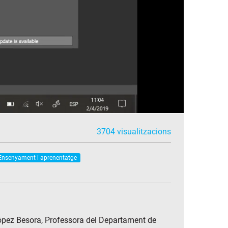
3704 visualitzacions
Ensenyament i aprenentatge
 López Besora, Professora del Departament de