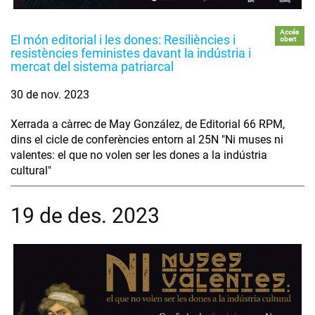
Accés
El món editorial i les dones: Resiliències i
obert
resistències feministes davant la indústria i
mercat del sistema patriarcal
30 de nov. 2023
Xerrada a càrrec de May González, de Editorial 66 RPM,
dins el cicle de conferències entorn al 25N "Ni muses ni
valentes: el que no volen ser les dones a la indústria
cultural"
19 de des. 2023