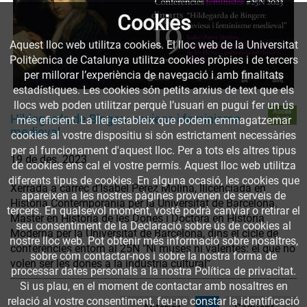
Cookies
Aquest lloc web utilitza cookies. El lloc web de la Universitat
Politècnica de Catalunya utilitza cookies pròpies i de tercers
per millorar l’experiència de navegació i amb finalitats
estadístiques. Les cookies són petits arxius de text que els
llocs web poden utilitzar perquè l’usuari en pugui fer un ús
Accés
Hildegarda de Bingen: saviesa i feminisme
obert
més eficient. La llei estableix que podem emmagatzemar
medieval
cookies al vostre dispositiu si són estrictament necessàries
per al funcionament d'aquest lloc. Per a tots els altres tipus
19 de des. 2023
de cookies ens cal el vostre permís. Aquest lloc web utilitza
diferents tipus de cookies. En alguna ocasió, les cookies que
Xerrada a càrrec d'Isabel Pérez Molina, llicenciada en
apareixen a les nostres pàgines provenen de serveis de
Història Contemporània per la Universitat de Barcelona,
tercers. En qualsevol moment, vostè podrà canviar o retirar el
Màster en Història de les Dones i Doctora en Història
seu consentiment de la Declaració sobre ús de cookies al
Moderna per la Universitat de Barcelona, dins el cicle de
nostre lloc web. Pot obtenir més informació sobre nosaltres,
conferències entorn al 25N "Ni muses ni valentes: el que no
sobre cóm contactar-nos i sobre la nostra forma de
volen ser les dones a la indústria cultural".
processar dates personals a la nostra Política de privacitat.
Si us plau, en el moment de contactar amb nosaltres en
relació al vostre consentiment, feu-ne constar la identificació