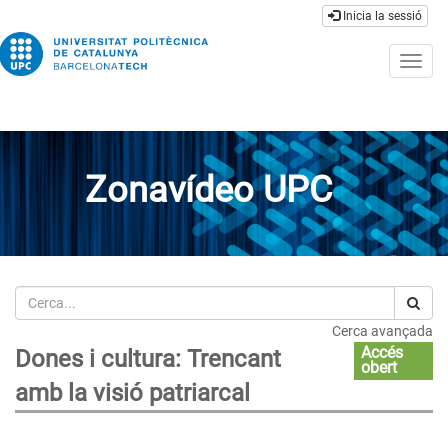
Inicia la sessió
Togg
navig
Zonavídeo UPC
Cerca
Cerca avançada
Accés
Dones i cultura: Trencant
obert
amb la visió patriarcal