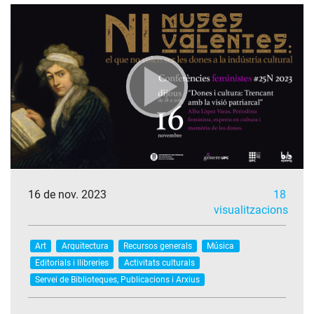
16 de nov. 2023
18
visualitzacions
Art
Arquitectura
Recursos generals
Música
Editorials i llibreries
Activitats culturals
Servei de Biblioteques, Publicacions i Arxius