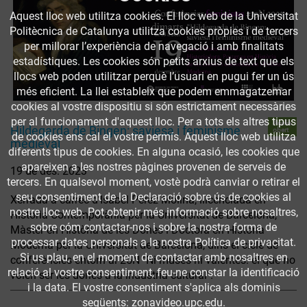
Aquest lloc web utilitza cookies. El lloc web de la Universitat
Politècnica de Catalunya utilitza cookies pròpies i de tercers
per millorar l’experiència de navegació i amb finalitats
estadístiques. Les cookies són petits arxius de text que els
llocs web poden utilitzar perquè l’usuari en pugui fer un ús
més eficient. La llei estableix que podem emmagatzemar
cookies al vostre dispositiu si són estrictament necessàries
per al funcionament d'aquest lloc. Per a tots els altres tipus
Accés
Hildegarda de Bingen: saviesa i feminisme
obert
de cookies ens cal el vostre permís. Aquest lloc web utilitza
medieval
diferents tipus de cookies. En alguna ocasió, les cookies que
apareixen a les nostres pàgines provenen de serveis de
19 de des. 2023
tercers. En qualsevol moment, vostè podrà canviar o retirar el
seu consentiment de la Declaració sobre ús de cookies al
Xerrada a càrrec d'Isabel Pérez Molina, llicenciada en
nostre lloc web. Pot obtenir més informació sobre nosaltres,
Història Contemporània per la Universitat de Barcelona,
sobre cóm contactar-nos i sobre la nostra forma de
Màster en Història de les Dones i Doctora en Història
processar dates personals a la nostra Política de privacitat.
Moderna per la Universitat de Barcelona, dins el cicle de
Si us plau, en el moment de contactar amb nosaltres en
conferències entorn al 25N "Ni muses ni valentes: el que no
relació al vostre consentiment, feu-ne constar la identificació
volen ser les dones a la indústria cultural".
i la data. El vostre consentiment s'aplica als dominis
següents: zonavideo.upc.edu.