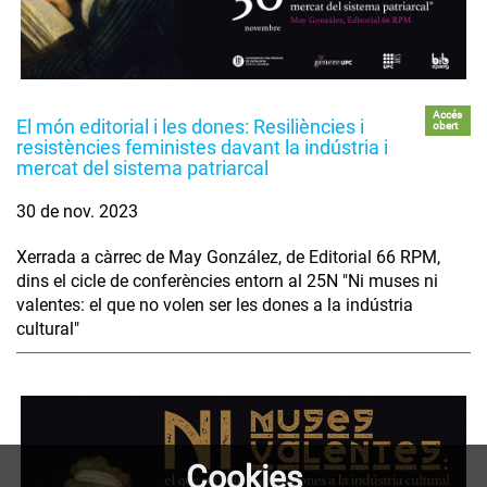
Accés
El món editorial i les dones: Resiliències i
obert
resistències feministes davant la indústria i
mercat del sistema patriarcal
30 de nov. 2023
Xerrada a càrrec de May González, de Editorial 66 RPM,
dins el cicle de conferències entorn al 25N "Ni muses ni
valentes: el que no volen ser les dones a la indústria
cultural"
Cookies