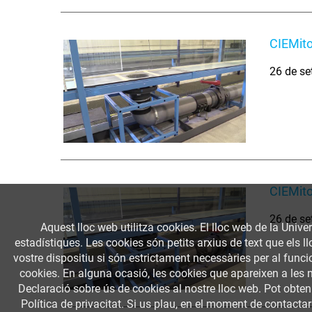
CIEMito
26 de se
CIEMit
26 de se
Aquest lloc web utilitza cookies. El lloc web de la Univer
estadístiques. Les cookies són petits arxius de text que els 
vostre dispositiu si són estrictament necessàries per al funcio
cookies. En alguna ocasió, les cookies que apareixen a les 
Declaració sobre ús de cookies al nostre lloc web. Pot obte
Política de privacitat. Si us plau, en el moment de contactar