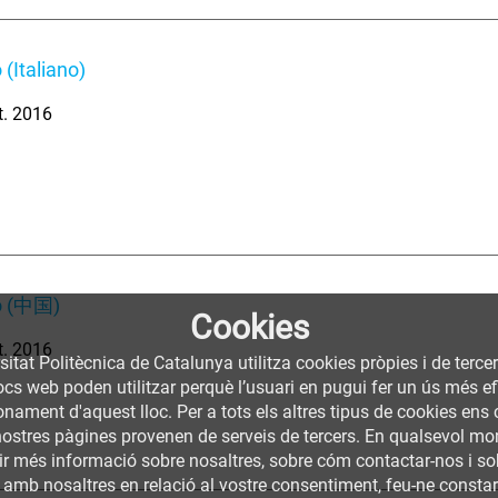
 (Italiano)
t. 2016
o (中国)
Cookies
t. 2016
sitat Politècnica de Catalunya utilitza cookies pròpies i de terce
llocs web poden utilitzar perquè l’usuari en pugui fer un ús més
nament d'aquest lloc. Per a tots els altres tipus de cookies ens c
nostres pàgines provenen de serveis de tercers. En qualsevol mom
nir més informació sobre nosaltres, sobre cóm contactar-nos i so
 amb nosaltres en relació al vostre consentiment, feu-ne constar l