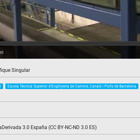
ifique Singular
l
Escola Tècnica Superior d'Enginyeria de Camins, Canals i Ports de Barcelona
aDerivada 3.0 España (CC BY-NC-ND 3.0 ES)