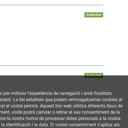
Accés obert
Accés obert
rs per millorar l’experiència de navegació i amb finalitats
 eficient. La llei estableix que podem emmagatzemar cookies al
al el vostre permís. Aquest lloc web utilitza diferents tipus de
ent, vostè podrà canviar o retirar el seu consentiment de la
bre la nostra forma de processar dates personals a la nostra
a identificació i la data. El vostre consentiment s'aplica als