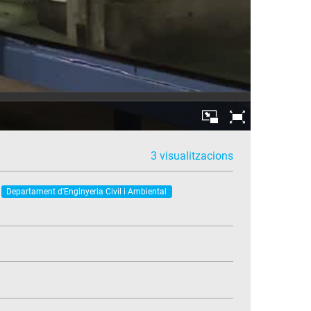
3 visualitzacions
Departament d'Enginyeria Civil i Ambiental