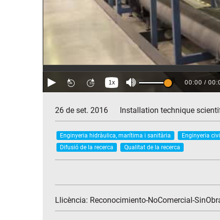
26 de set. 2016
Installation technique scient
Enginyeria hidràulica, marítima i sanitària
Enginyeria civi
Difusió de la recerca
Qualitat de la recerca
Llicència: Reconocimiento-NoComercial-SinObr