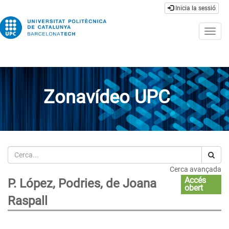
Inicia la sessió
Togg
navig
Zonavídeo UPC
Cerca
Cerca avançada
Accés
P. López, Podries, de Joana
obert
Raspall