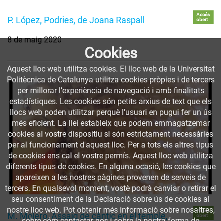
Accés
P. López, Podries, de Joana Raspall
obert
8 de maig 2020
Cookies
Aquest lloc web utilitza cookies. El lloc web de la Universitat
Politècnica de Catalunya utilitza cookies pròpies i de tercers
per millorar l’experiència de navegació i amb finalitats
estadístiques. Les cookies són petits arxius de text que els
llocs web poden utilitzar perquè l’usuari en pugui fer un ús
més eficient. La llei estableix que podem emmagatzemar
cookies al vostre dispositiu si són estrictament necessàries
per al funcionament d'aquest lloc. Per a tots els altres tipus
de cookies ens cal el vostre permís. Aquest lloc web utilitza
diferents tipus de cookies. En alguna ocasió, les cookies que
apareixen a les nostres pàgines provenen de serveis de
tercers. En qualsevol moment, vostè podrà canviar o retirar el
seu consentiment de la Declaració sobre ús de cookies al
nostre lloc web. Pot obtenir més informació sobre nosaltres,
Accés
M. Molero, Assaig de càntic en el temple,
obert
sobre cóm contactar-nos i sobre la nostra forma de