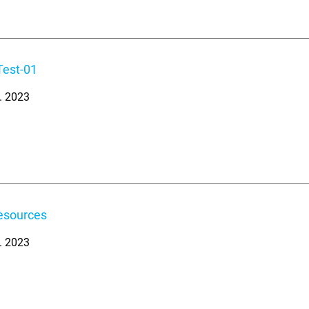
Test-01
l. 2023
esources
l. 2023