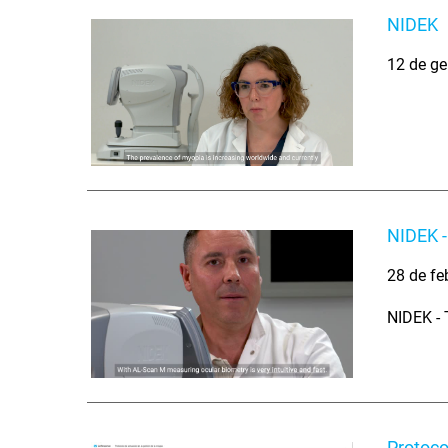
NIDEK
12 de ge
NIDEK -
28 de fe
NIDEK - 
Protoco