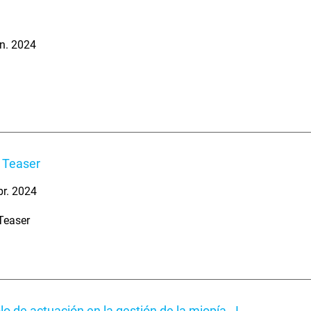
n. 2024
 Teaser
br. 2024
Teaser
lo de actuación en la gestión de la miopía - I