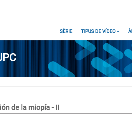
SÈRIE
TIPUS DE VÍDEO
À
UPC
ón de la miopía - II