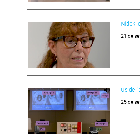
Nidek_
21 de se
Us de l
25 de se