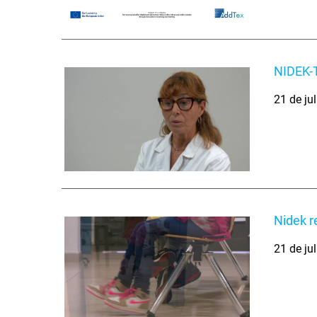
NIDEK-
21 de ju
Nidek r
21 de ju