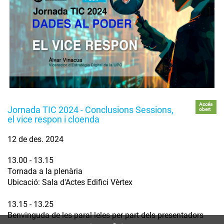
Accés
Jornada TIC 2024 - Conclusions Sessions,
obert
el vice respon i cloenda
12 de des. 2024
13.00 - 13.15
Tornada a la plenària
Ubicació: Sala d'Actes Edifici Vèrtex
13.15 - 13.25
Benvinguda de les paral·leles per part dels presentadors