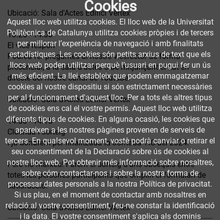
Cookies
Ubicació: Sala d'Actes Edifici Vèrtex
Aquest lloc web utilitza cookies. El lloc web de la Universitat
Politècnica de Catalunya utilitza cookies pròpies i de tercers
13.25 - 14.00
per millorar l’experiència de navegació i amb finalitats
El vice respon
estadístiques. Les cookies són petits arxius de text que els
Podreu fer preguntes al nostre vicerector de forma
llocs web poden utilitzar perquè l’usuari en pugui fer un ús
presencial, a la sala d'actes o bé mitjançant el xat en
més eficient. La llei estableix que podem emmagatzemar
directe del nostre canal de Youtube.
cookies al vostre dispositiu si són estrictament necessàries
per al funcionament d'aquest lloc. Per a tots els altres tipus
Ubicació: Sala d'Actes Edifici Vèrtex
de cookies ens cal el vostre permís. Aquest lloc web utilitza
diferents tipus de cookies. En alguna ocasió, les cookies que
14.00 - 14.15
apareixen a les nostres pàgines provenen de serveis de
Cloenda i sorteig
tercers. En qualsevol moment, vostè podrà canviar o retirar el
I ja donarem per finalitzada la Jornada TIC del 2024.
seu consentiment de la Declaració sobre ús de cookies al
nostre lloc web. Pot obtenir més informació sobre nosaltres,
Però no marxeu! Farem el sorteig d'uns obsequis entre
sobre cóm contactar-nos i sobre la nostra forma de
totes les persones participants que omplin el formulari de
processar dates personals a la nostra Política de privacitat.
satisfacció!
Si us plau, en el moment de contactar amb nosaltres en
relació al vostre consentiment, feu-ne constar la identificació
Ubicació: Sala d'Actes Edifici Vèrtex
i la data. El vostre consentiment s'aplica als dominis