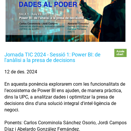
Accés
Jornada TIC 2024 - Sessió 1: Power BI: de
obert
l'anàlisi a la presa de decisions
12 de des. 2024
En aquesta ponència explorarem com les funcionalitats de
l'ecosistema de Power BI ens ajuden, de manera pràctica,
dins la UPC, a analitzar dades i optimitzar la presa de
decisions dins d'una solució integral d'intel·ligència de
negoci.
Ponents: Carlos Corominola Sánchez Osorio, Jordi Campos
Díaz i Abelardo González Fernández.