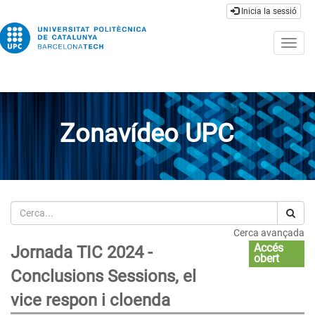
Inicia la sessió
Togg
navig
Zonavídeo UPC
Cerca
Cerca avançada
Accés
Jornada TIC 2024 -
obert
Conclusions Sessions, el
vice respon i cloenda