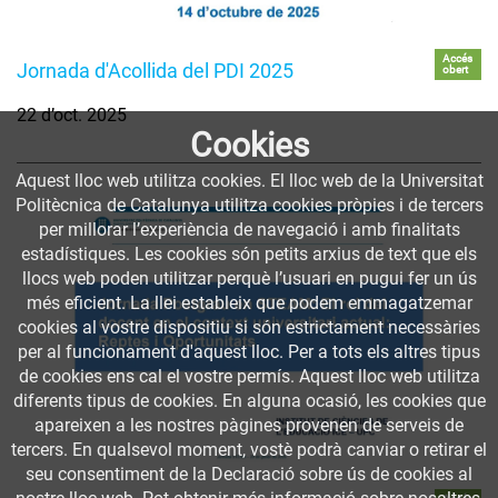
Accés
Jornada d'Acollida del PDI 2025
obert
22 d’oct. 2025
Cookies
Aquest lloc web utilitza cookies. El lloc web de la Universitat
Politècnica de Catalunya utilitza cookies pròpies i de tercers
per millorar l’experiència de navegació i amb finalitats
estadístiques. Les cookies són petits arxius de text que els
llocs web poden utilitzar perquè l’usuari en pugui fer un ús
més eficient. La llei estableix que podem emmagatzemar
cookies al vostre dispositiu si són estrictament necessàries
per al funcionament d'aquest lloc. Per a tots els altres tipus
de cookies ens cal el vostre permís. Aquest lloc web utilitza
diferents tipus de cookies. En alguna ocasió, les cookies que
apareixen a les nostres pàgines provenen de serveis de
tercers. En qualsevol moment, vostè podrà canviar o retirar el
seu consentiment de la Declaració sobre ús de cookies al