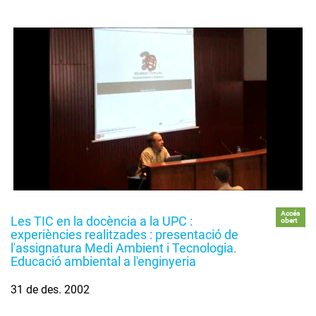
Accés
Les TIC en la docència a la UPC :
obert
experiències realitzades : presentació de
l'assignatura Medi Ambient i Tecnologia.
Educació ambiental a l'enginyeria
31 de des. 2002