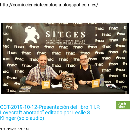
http://comiccienciatecnologia.blogspot.com.es/
Accés
CCT-2019-10-12-Presentación del libro “H.P.
obert
Lovecraft anotado” editado por Leslie S.
Klinger (solo audio)
12 d’oct. 2019