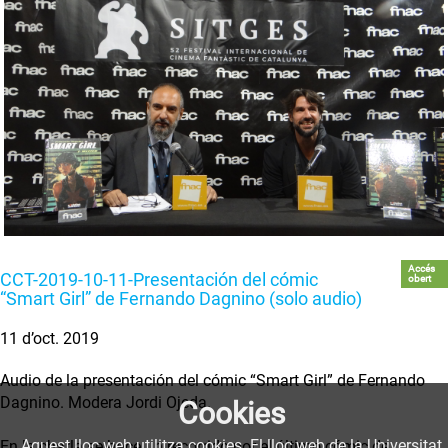
Accés
CCT-2019-10-11-Presentación del cómic
obert
“Smart Girl” de Fernando Dagnino (solo audio)
11 d’oct. 2019
Audio de la presentación del cómic “Smart Girl” de Fernando
Dagnino. Modera Jordi Ojeda.
Cookies
Aquest lloc web utilitza cookies. El lloc web de la Universitat
En la charla se hace un recorrido por el último cómic de