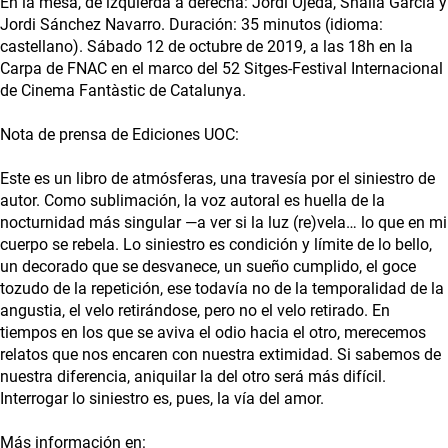
En la mesa, de izquierda a derecha: Jordi Ojeda, Shaila García y
Jordi Sánchez Navarro. Duración: 35 minutos (idioma:
castellano). Sábado 12 de octubre de 2019, a las 18h en la
Carpa de FNAC en el marco del 52 Sitges-Festival Internacional
de Cinema Fantàstic de Catalunya.
Nota de prensa de Ediciones UOC:
Este es un libro de atmósferas, una travesía por el siniestro de
autor. Como sublimación, la voz autoral es huella de la
nocturnidad más singular —a ver si la luz (re)vela… lo que en mi
cuerpo se rebela. Lo siniestro es condición y límite de lo bello,
un decorado que se desvanece, un sueño cumplido, el goce
tozudo de la repetición, ese todavía no de la temporalidad de la
angustia, el velo retirándose, pero no el velo retirado. En
tiempos en los que se aviva el odio hacia el otro, merecemos
relatos que nos encaren con nuestra extimidad. Si sabemos de
nuestra diferencia, aniquilar la del otro será más difícil.
Interrogar lo siniestro es, pues, la vía del amor.
Más información en: