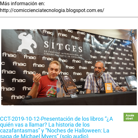
Más información en:
http://comiccienciatecnologia.blogspot.com.es/
Accés
CCT-2019-10-12-Presentación de los libros “¿A
obert
quién vas a llamar? La historia de los
cazafantasmas” y “Noches de Halloween: La
saga de Michael Myers” (solo audio)