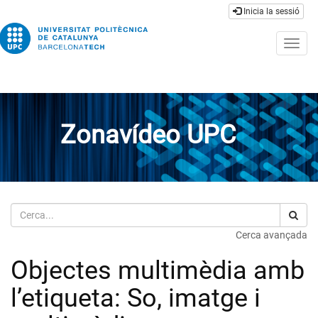
Inicia la sessió
Togg
navig
Zonavídeo UPC
Cerca
Cerca avançada
Objectes multimèdia amb
l’etiqueta: So, imatge i