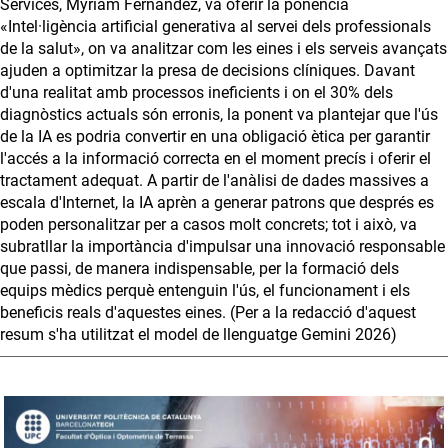
Services, Myriam Fernández, va oferir la ponència
«Intel·ligència artificial generativa al servei dels professionals
de la salut», on va analitzar com les eines i els serveis avançats
ajuden a optimitzar la presa de decisions clíniques. Davant
d'una realitat amb processos ineficients i on el 30% dels
diagnòstics actuals són erronis, la ponent va plantejar que l'ús
de la IA es podria convertir en una obligació ètica per garantir
l'accés a la informació correcta en el moment precís i oferir el
tractament adequat. A partir de l'anàlisi de dades massives a
escala d'Internet, la IA aprèn a generar patrons que després es
poden personalitzar per a casos molt concrets; tot i això, va
subratllar la importància d'impulsar una innovació responsable
que passi, de manera indispensable, per la formació dels
equips mèdics perquè entenguin l'ús, el funcionament i els
beneficis reals d'aquestes eines. (Per a la redacció d'aquest
resum s'ha utilitzat el model de llenguatge Gemini 2026)