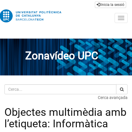
Inicia la sessió
Togg
navig
Zonavídeo UPC
Cerca
Cerca avançada
Objectes multimèdia amb
l’etiqueta: Informàtica