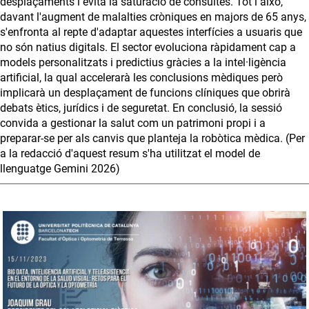
desplaçaments i evita la saturació de consultes. Tot i això,
davant l'augment de malalties cròniques en majors de 65 anys,
s'enfronta al repte d'adaptar aquestes interfícies a usuaris que
no són natius digitals. El sector evoluciona ràpidament cap a
models personalitzats i predictius gràcies a la intel·ligència
artificial, la qual accelerarà les conclusions mèdiques però
implicarà un desplaçament de funcions clíniques que obrirà
debats ètics, jurídics i de seguretat. En conclusió, la sessió
convida a gestionar la salut com un patrimoni propi i a
preparar-se per als canvis que planteja la robòtica mèdica. (Per
a la redacció d'aquest resum s'ha utilitzat el model de
llenguatge Gemini 2026)