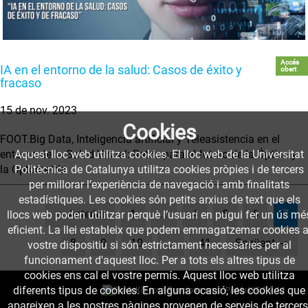
Accés
IA en el entorno de la salud: Casos de éxito y
obert
fracaso
15 de nov. 2023
Cookies
FOOT.Big Data, Inteligencia artificial y Teleasistencia en el
Aquest lloc web utilitza cookies. El lloc web de la Universitat
entorno de la Salud Visual: Retos para el futuro de la Óptica y
Politècnica de Catalunya utilitza cookies pròpies i de tercers
la Optometría
per millorar l’experiència de navegació i amb finalitats
estadístiques. Les cookies són petits arxius de text que els
(cur
← Anterior
1
…
4
5
6
7
llocs web poden utilitzar perquè l’usuari en pugui fer un ús mé
eficient. La llei estableix que podem emmagatzemar cookies a
8
9
10
…
41
Següent →
vostre dispositiu si són estrictament necessàries per al
funcionament d'aquest lloc. Per a tots els altres tipus de
cookies ens cal el vostre permís. Aquest lloc web utilitza
diferents tipus de cookies. En alguna ocasió, les cookies que
Funciona amb
PuMuKIT 3.9.10
apareixen a les nostres pàgines provenen de serveis de tercers