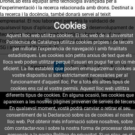
DroneLab està equipat amb tecnologia avançada per a
l’experimentació i la recerca relacionada amb drons. Destinat a
la recerca i la docència, també donarà servei al teixit
empresarial. El nou laboratori permetrà la validació de
Cookies
qualsevol tipus d’aplicació professional o desenvolupament de
tecnologia relacionada amb la logística basada en drons,
Aquest lloc web utilitza cookies. El lloc web de la Universitat
l’operació automàtica i l’explotació de les comunicacions 4G,
Politècnica de Catalunya utilitza cookies pròpies i de tercers
5G i Internet of Things (IoT).
per millorar l’experiència de navegació i amb finalitats
estadístiques. Les cookies són petits arxius de text que els
llocs web poden utilitzar perquè l’usuari en pugui fer un ús mé
(current)
← Anterior
1
2
3
4
5
6
eficient. La llei estableix que podem emmagatzemar cookies a
vostre dispositiu si són estrictament necessàries per al
7
…
19
Següent →
funcionament d'aquest lloc. Per a tots els altres tipus de
cookies ens cal el vostre permís. Aquest lloc web utilitza
diferents tipus de cookies. En alguna ocasió, les cookies que
Funciona amb
PuMuKIT 3.9.10
apareixen a les nostres pàgines provenen de serveis de tercers
En qualsevol moment, vostè podrà canviar o retirar el seu
consentiment de la Declaració sobre ús de cookies al nostre
lloc web. Pot obtenir més informació sobre nosaltres, sobre
cóm contactar-nos i sobre la nostra forma de processar dates
personals a la nostra Política de privacitat. Si us plau, en el