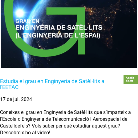
Accés
Estudia el grau en Enginyeria de Satèl·lits a
obert
l'EETAC
17 de jul. 2024
Coneixes el grau en Enginyeria de Satèl·lits que s’imparteix a
l'Escola d'Enginyeria de Telecomunicació i Aeroespacial de
Castelldefels? Vols saber per què estudiar aquest grau?
Descobreix-ho al vídeo!