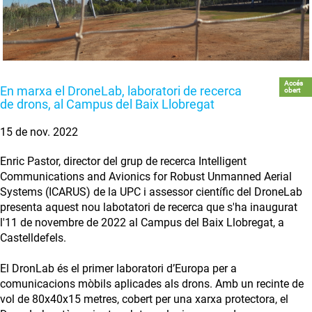
Accés
En marxa el DroneLab, laboratori de recerca
obert
de drons, al Campus del Baix Llobregat
15 de nov. 2022
Enric Pastor, director del grup de recerca Intelligent
Communications and Avionics for Robust Unmanned Aerial
Systems (ICARUS) de la UPC i assessor científic del DroneLab
presenta aquest nou labotatori de recerca que s'ha inaugurat
l'11 de novembre de 2022 al Campus del Baix Llobregat, a
Castelldefels.
El DronLab és el primer laboratori d’Europa per a
comunicacions mòbils aplicades als drons. Amb un recinte de
vol de 80x40x15 metres, cobert per una xarxa protectora, el