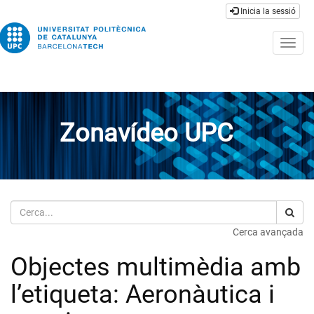
Inicia la sessió
Togg
navig
Zonavídeo UPC
Cerca
Cerca avançada
Objectes multimèdia amb
l’etiqueta: Aeronàutica i