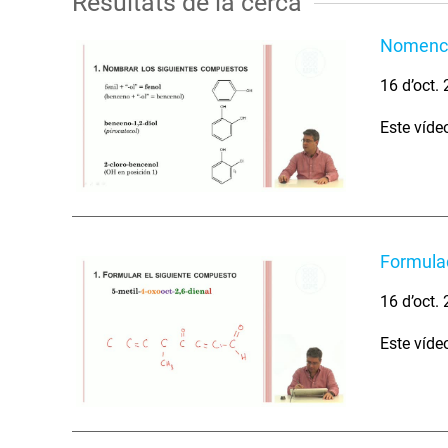
Resultats de la cerca
Nomencl
16 d’oct.
Este víde
Formulac
16 d’oct.
Este víde