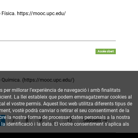
e Física. https://mooc.upc.edu/
Accés obert
e Química. (https://mooc.upc.edu/)
rs per millorar l’experiència de navegació i amb finalitats
 eficient. La llei estableix que podem emmagatzemar cookies al
al el vostre permís. Aquest lloc web utilitza diferents tipus de
ent, vostè podrà canviar o retirar el seu consentiment de la
bre la nostra forma de processar dates personals a la nostra
(current)
6
7
8
9
…
17
Següent →
a identificació i la data. El vostre consentiment s'aplica als