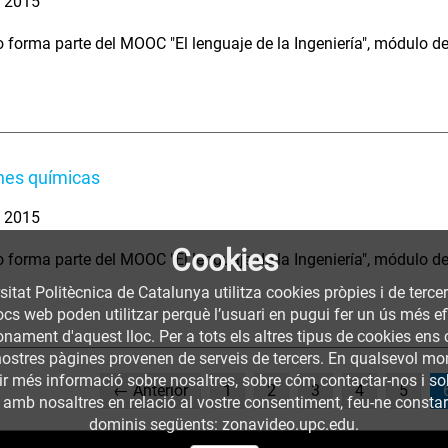
. 2015
o forma parte del MOOC "El lenguaje de la Ingeniería", módulo d
nes químicas
. 2015
Cookies
o forma parte del MOOC "El lenguaje de la Ingeniería", módulo d
sitat Politècnica de Catalunya utilitza cookies pròpies i de terce
llocs web poden utilitzar perquè l’usuari en pugui fer un ús més
nament d'aquest lloc. Per a tots els altres tipus de cookies ens c
nostres pàgines provenen de serveis de tercers. En qualsevol mom
nir més informació sobre nosaltres, sobre cóm contactar-nos i so
← Anterior
1
2
3
4
5
 amb nosaltres en relació al vostre consentiment, feu-ne constar l
dominis següents: zonavideo.upc.edu.