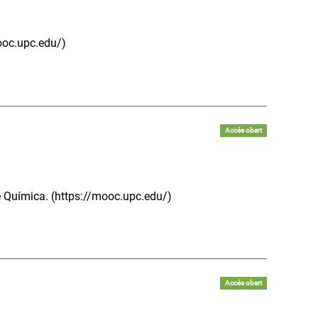
mooc.upc.edu/)
Accés obert
e Química. (https://mooc.upc.edu/)
Accés obert