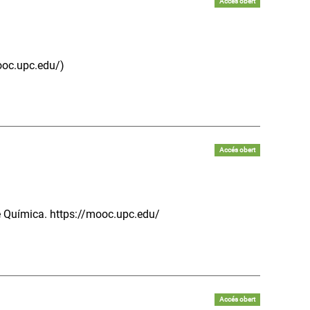
Accés obert
mooc.upc.edu/)
Accés obert
de Química. https://mooc.upc.edu/
Accés obert