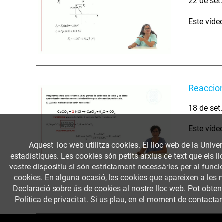
22 de set
Este víde
Reaccio
18 de set
Este víde
Aquest lloc web utilitza cookies. El lloc web de la Univer
estadístiques. Les cookies són petits arxius de text que els 
vostre dispositiu si són estrictament necessàries per al funcio
cookies. En alguna ocasió, les cookies que apareixen a les 
Declaració sobre ús de cookies al nostre lloc web. Pot obte
Política de privacitat. Si us plau, en el moment de contactar