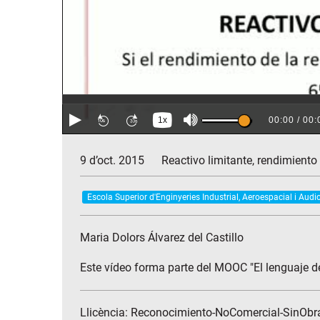
9 d’oct. 2015
Reactivo limitante, rendimiento
Escola Superior d'Enginyeries Industrial, Aeroespacial i Audi
Maria Dolors Álvarez del Castillo
Este vídeo forma parte del MOOC "El lenguaje d
Llicència: Reconocimiento-NoComercial-SinObr