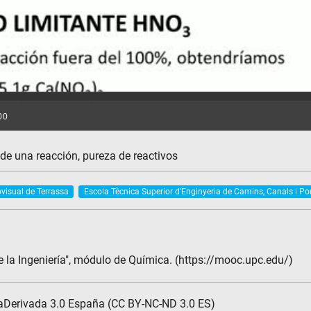
 de una reacción, pureza de reactivos
ovisual de Terrassa
Escola Tècnica Superior d'Enginyeria de Camins, Canals i Po
e la Ingeniería", módulo de Química. (https://mooc.upc.edu/)
aDerivada 3.0 España (CC BY-NC-ND 3.0 ES)