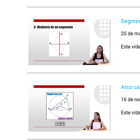
Segme
20 de m
Este víd
Arco c
16 de no
Este víd