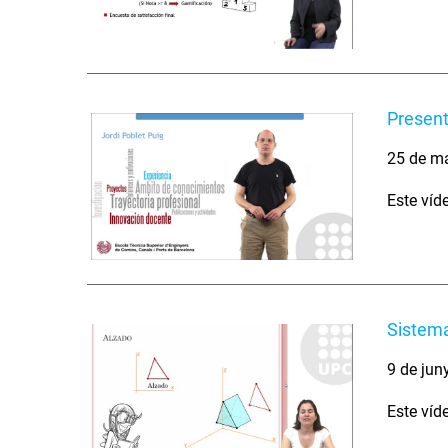
Present
25 de m
Este víd
Sistema
9 de jun
Este víd