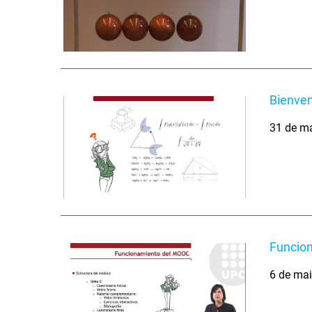
Bienven
31 de m
Funcio
6 de ma