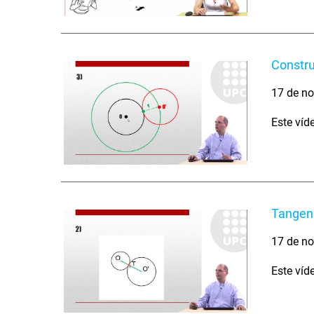
Constru
17 de no
Este víd
Tangenc
17 de no
Este víd