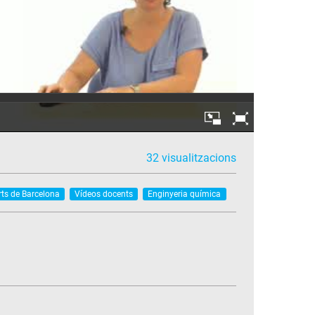
32 visualitzacions
rts de Barcelona
Vídeos docents
Enginyeria química