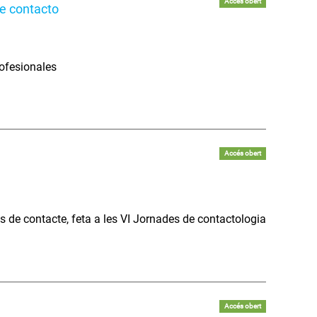
Accés obert
de contacto
ofesionales
Accés obert
s de contacte, feta a les VI Jornades de contactologia
Accés obert