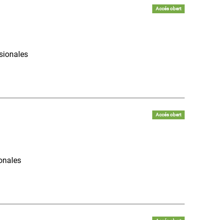
Accés obert
sionales
Accés obert
ionales