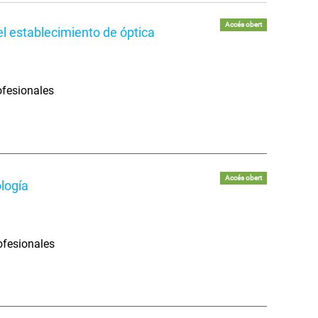
Accés obert
el establecimiento de óptica
ofesionales
Accés obert
ología
ofesionales