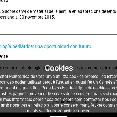
 2015
ió sobre canvi de material de la lentilla en adaptacions de lents
fessionals, 30 novembre 2015.
logía pediátrica: una oportunidad con futuro
 2015
Cookies
ió sobre contactologia pediàtrica, feta a les VI Jornades de co
sitat Politècnica de Catalunya utilitza cookies pròpies i de terce
llocs web poden utilitzar perquè l’usuari en pugui fer un ús més
nament d'aquest lloc. Per a tots els altres tipus de cookies ens c
nostres pàgines provenen de serveis de tercers. En qualsevol mom
nir més informació sobre nosaltres, sobre cóm contactar-nos i so
← Anterior
1
2
3
 amb nosaltres en relació al vostre consentiment, feu-ne constar l
dominis següents: zonavideo.upc.edu.