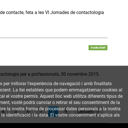
 de contacte, feta a les VI Jornades de contactologia
Accés obert
ntactologia per a professionals, 30 novembre 2015.
rs per millorar l’experiència de navegació i amb finalitats
 eficient. La llei estableix que podem emmagatzemar cookies al
al el vostre permís. Aquest lloc web utilitza diferents tipus de
ent, vostè podrà canviar o retirar el seu consentiment de la
bre la nostra forma de processar dates personals a la nostra
(current)
4
5
6
7
8
9
Següent →
a identificació i la data. El vostre consentiment s'aplica als