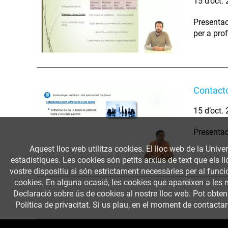
15 d’oct.
Presentac
per a pro
Contacto
15 d’oct.
Presentac
Aquest lloc web utilitza cookies. El lloc web de la Univer
estadístiques. Les cookies són petits arxius de text que els 
vostre dispositiu si són estrictament necessàries per al funcio
cookies. En alguna ocasió, les cookies que apareixen a les 
Declaració sobre ús de cookies al nostre lloc web. Pot obte
Política de privacitat. Si us plau, en el moment de contactar