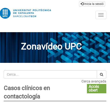
Inicia la sessió
Togg
navig
Zonavídeo UPC
Cerca
Cerca avançada
Accés
Casos clínicos en
obert
contactología