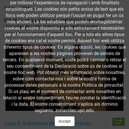
per millorar l’experiència de navegació i amb finalitats
9 d’oct. 2016
estadístiques. Les cookies són petits arxius de text que els
llocs web poden utilitzar perquè l’usuari en pugui fer un ús
Estudi de casos clínics en contactologia en les VII
més eficient. La llei estableix que podem emmagatzemar
Jornadas de contactología para profesionales
cookies al vostre dispositiu si són estrictament necessàries
per al funcionament d'aquest lloc. Per a tots els altres tipus
de cookies ens cal el vostre permís. Aquest lloc web utilitza
diferents tipus de cookies. En alguna ocasió, les cookies que
apareixen a les nostres pàgines provenen de serveis de
tercers. En qualsevol moment, vostè podrà canviar o retirar el
seu consentiment de la Declaració sobre ús de cookies al
nostre lloc web. Pot obtenir més informació sobre nosaltres,
sobre cóm contactar-nos i sobre la nostra forma de
processar dates personals a la nostra Política de privacitat.
Si us plau, en el moment de contactar amb nosaltres en
relació al vostre consentiment, feu-ne constar la identificació
i la data. El vostre consentiment s'aplica als dominis
següents: zonavideo.upc.edu.
Accés
Accept
Caso 5. Soluciones de mantenimiento
obert