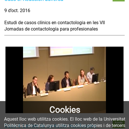
9 d’oct. 2016
Estudi de casos clínics en contactologia en les VII
Jornadas de contactología para profesionales
Cookies
Aquest lloc web utilitza cookies. El lloc web de la Universitat
Accés
Politècnica de Catalunya utilitza cookies pròpies i de tercers
Caso 4. Lentes de contacto multifocales
obert