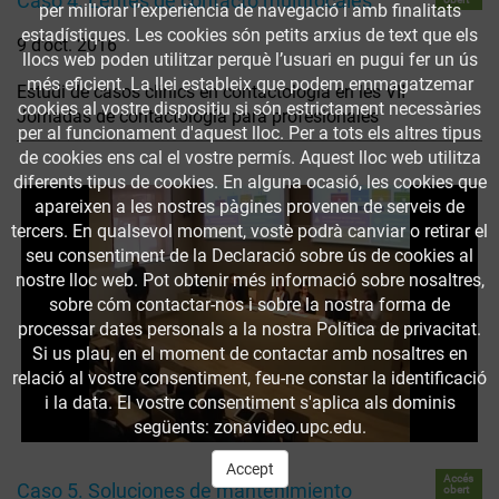
Caso 4. Lentes de contacto multifocales
per millorar l’experiència de navegació i amb finalitats
estadístiques. Les cookies són petits arxius de text que els
9 d’oct. 2016
llocs web poden utilitzar perquè l’usuari en pugui fer un ús
més eficient. La llei estableix que podem emmagatzemar
Estudi de casos clínics en contactologia en les VII
cookies al vostre dispositiu si són estrictament necessàries
Jornadas de contactología para profesionales
per al funcionament d'aquest lloc. Per a tots els altres tipus
de cookies ens cal el vostre permís. Aquest lloc web utilitza
diferents tipus de cookies. En alguna ocasió, les cookies que
apareixen a les nostres pàgines provenen de serveis de
tercers. En qualsevol moment, vostè podrà canviar o retirar el
seu consentiment de la Declaració sobre ús de cookies al
nostre lloc web. Pot obtenir més informació sobre nosaltres,
sobre cóm contactar-nos i sobre la nostra forma de
processar dates personals a la nostra Política de privacitat.
Si us plau, en el moment de contactar amb nosaltres en
relació al vostre consentiment, feu-ne constar la identificació
i la data. El vostre consentiment s'aplica als dominis
següents: zonavideo.upc.edu.
Accept
Accés
Caso 5. Soluciones de mantenimiento
obert