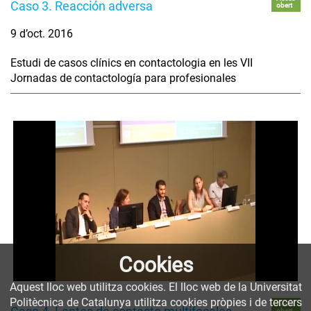
Caso 3. Reacción adversa
obert
9 d’oct. 2016
Estudi de casos clínics en contactologia en les VII
Jornadas de contactología para profesionales
Cookies
Aquest lloc web utilitza cookies. El lloc web de la Universitat
Politècnica de Catalunya utilitza cookies pròpies i de tercers
Accés
obert