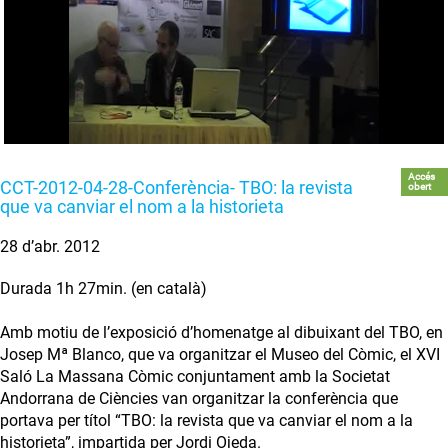
Accés
CCT-2012-04-28-Conferència- TBO: la revista
obert
que va canviar el nom a la historieta
28 d’abr. 2012
Durada 1h 27min. (en català)
Amb motiu de l’exposició d’homenatge al dibuixant del TBO, en
Josep Mª Blanco, que va organitzar el Museo del Còmic, el XVI
Saló La Massana Còmic conjuntament amb la Societat
Andorrana de Ciències van organitzar la conferència que
portava per títol “TBO: la revista que va canviar el nom a la
historieta”, impartida per Jordi Ojeda.