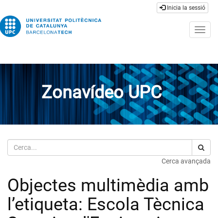
Inicia la sessió
Togg
navig
Zonavídeo UPC
Cerca
Cerca avançada
Objectes multimèdia amb
l’etiqueta: Escola Tècnica