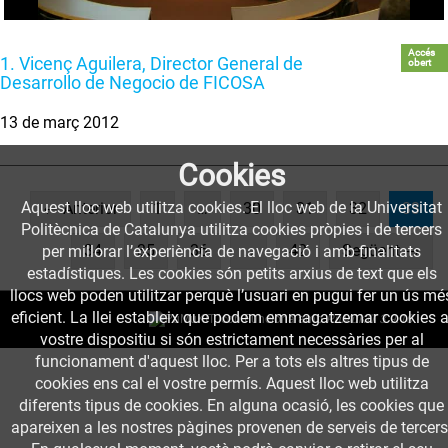
Accés
1. Vicenç Aguilera, Director General de
obert
Desarrollo de Negocio de FICOSA
13 de març 2012
Cookies
Aquest lloc web utilitza cookies. El lloc web de la Universitat
(cur
← Anterior
1
…
30
31
32
33
Politècnica de Catalunya utilitza cookies pròpies i de tercers
34
35
36
…
42
Següent →
per millorar l’experiència de navegació i amb finalitats
estadístiques. Les cookies són petits arxius de text que els
llocs web poden utilitzar perquè l’usuari en pugui fer un ús mé
eficient. La llei estableix que podem emmagatzemar cookies a
Funciona amb
PuMuKIT 3.9.10
vostre dispositiu si són estrictament necessàries per al
funcionament d'aquest lloc. Per a tots els altres tipus de
cookies ens cal el vostre permís. Aquest lloc web utilitza
diferents tipus de cookies. En alguna ocasió, les cookies que
apareixen a les nostres pàgines provenen de serveis de tercers