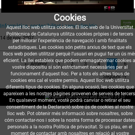
Cookies
Accés
Informàtica, sostenibilitat i canvi climàtic
obert
Aquest lloc web utilitza cookies. El lloc web de la Universitat
Politècnica de Catalunya utilitza cookies pròpies i de tercers
14 de nov. 2007
per millorar l’experiència de navegació i amb finalitats
estadístiques. Les cookies són petits arxius de text que els
llocs web poden utilitzar perquè l’usuari en pugui fer un ús mé
eficient. La llei estableix que podem emmagatzemar cookies a
(current)
← Anterior
1
2
3
4
5
6
vostre dispositiu si són estrictament necessàries per al
funcionament d'aquest lloc. Per a tots els altres tipus de
Següent →
cookies ens cal el vostre permís. Aquest lloc web utilitza
diferents tipus de cookies. En alguna ocasió, les cookies que
apareixen a les nostres pàgines provenen de serveis de tercers
Funciona amb
PuMuKIT 3.9.10
En qualsevol moment, vostè podrà canviar o retirar el seu
consentiment de la Declaració sobre ús de cookies al nostre
lloc web. Pot obtenir més informació sobre nosaltres, sobre
cóm contactar-nos i sobre la nostra forma de processar dates
personals a la nostra Política de privacitat. Si us plau, en el
moment de contactar amb nosaltres en relació al vostre