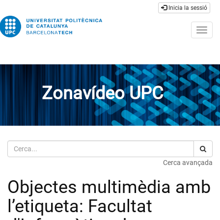
Inicia la sessió
Togg
navig
Zonavídeo UPC
Cerca
Cerca avançada
Objectes multimèdia amb
l’etiqueta: Facultat