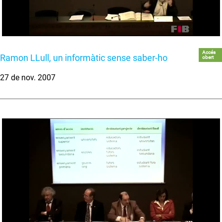
Accés
Ramon LLull, un informàtic sense saber-ho
obert
27 de nov. 2007