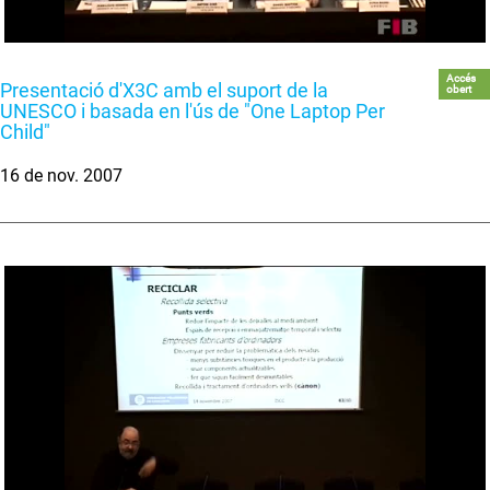
Accés
Presentació d'X3C amb el suport de la
obert
UNESCO i basada en l'ús de "One Laptop Per
Child"
16 de nov. 2007