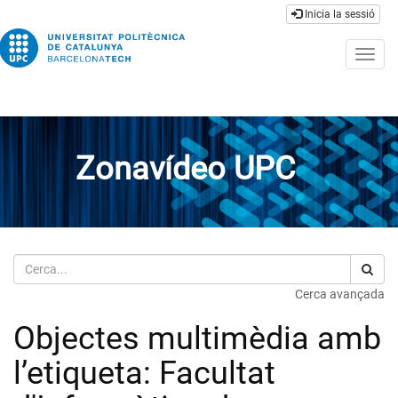
Inicia la sessió
Togg
navig
Zonavídeo UPC
Cerca
Cerca avançada
Objectes multimèdia amb
l’etiqueta: Facultat