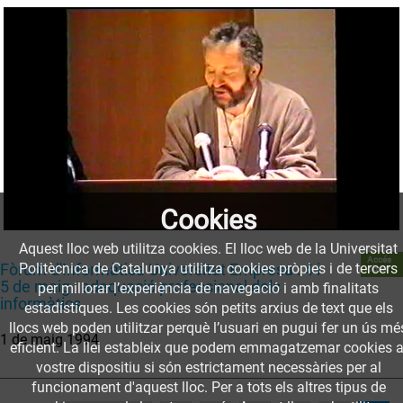
Cookies
Aquest lloc web utilitza cookies. El lloc web de la Universitat
Accés
Fòrum d'Informàtica Universitat Empresa : 4 i
Politècnica de Catalunya utilitza cookies pròpies i de tercers
obert
5 de maig : adequació professional dels
per millorar l’experiència de navegació i amb finalitats
informàtics
estadístiques. Les cookies són petits arxius de text que els
llocs web poden utilitzar perquè l’usuari en pugui fer un ús mé
1 de maig 1994
eficient. La llei estableix que podem emmagatzemar cookies a
vostre dispositiu si són estrictament necessàries per al
funcionament d'aquest lloc. Per a tots els altres tipus de