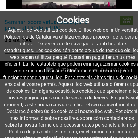
Cookies
Accés
Seminari sobre virtualització per al
obert
personal TIC de la UPC
Aquest lloc web utilitza cookies. El lloc web de la Universitat
Politècnica de Catalunya utilitza cookies pròpies i de tercers p
3 d’abr. 2008
millorar l’experiència de navegació i amb finalitats
estadístiques. Les cookies són petits arxius de text que els llo
web poden utilitzar perquè l’usuari en pugui fer un ús més
eficient. La llei estableix que podem emmagatzemar cookies 
vostre dispositiu si són estrictament necessàries per al
Funciona amb
PuMuKIT 3.9.10
funcionament d'aquest lloc. Per a tots els altres tipus de cook
ens cal el vostre permís. Aquest lloc web utilitza diferents tip
de cookies. En alguna ocasió, les cookies que apareixen a le
nostres pàgines provenen de serveis de tercers. En qualsevo
moment, vostè podrà canviar o retirar el seu consentiment de 
Declaració sobre ús de cookies al nostre lloc web. Pot obteni
més informació sobre nosaltres, sobre cóm contactar-nos i
sobre la nostra forma de processar dates personals a la nost
Política de privacitat. Si us plau, en el moment de contactar