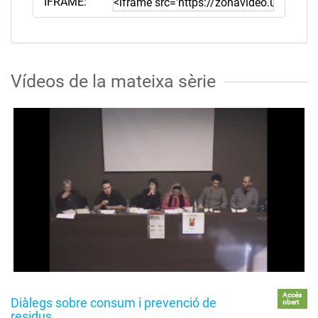
IFRAME:
Vídeos de la mateixa sèrie
Accés
Diàlegs sobre consum i prevenció de
obert
residus