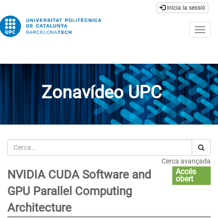
Inicia la sessió
Togg
navig
Zonavídeo UPC
Cerca
Cerca avançada
Accés
NVIDIA CUDA Software and
obert
GPU Parallel Computing
Architecture