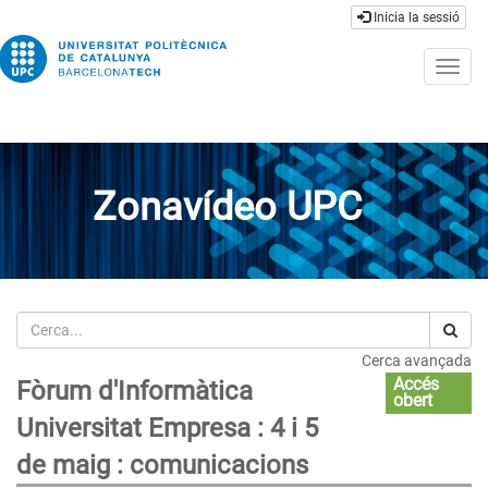
Inicia la sessió
Togg
navig
Zonavídeo UPC
Cerca
Cerca avançada
Accés
Fòrum d'Informàtica
obert
Universitat Empresa : 4 i 5
de maig : comunicacions