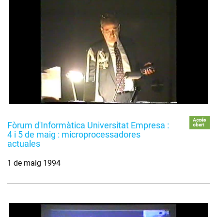
Accés
Fòrum d'Informàtica Universitat Empresa :
obert
4 i 5 de maig : microprocessadores
actuales
1 de maig 1994