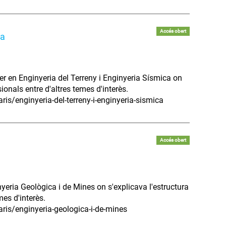
Accés obert
ca
er en Enginyeria del Terreny i Enginyeria Sísmica on
sionals entre d'altres temes d'interès.
is/enginyeria-del-terreny-i-enginyeria-sismica
Accés obert
nyeria Geològica i de Mines on s'explicava l'estructura
mes d'interès.
ris/enginyeria-geologica-i-de-mines