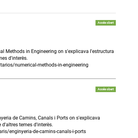
Accés obert
al Methods in Engineering on s'explicava l'estructura
mes d'interès.
tarios/numerical-methods-in-engineering
Accés obert
nyeria de Camins, Canals i Ports on s'explicava
e d'altres temes d'interès.
ris/enginyeria-de-camins-canals-i-ports