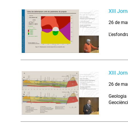
XIII Jor
26 de ma
L’esfondr
XIII Jor
26 de ma
Geologia d
Geociènci