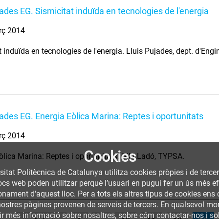
nades EG. Sismicitat induïda en tecnologies de l'energia
rç 2014
 induïda en tecnologies de l'energia. Lluis Pujades, dept. d'Engin
nades EG. Energia Eòlica Marina: Reptes i oportunitats
rç 2014
Cookies
òlica Marina: Reptes i oportunitats. Gil LLadó, TYPSA.
sitat Politècnica de Catalunya utilitza cookies pròpies i de terce
llocs web poden utilitzar perquè l’usuari en pugui fer un ús més
nament d'aquest lloc. Per a tots els altres tipus de cookies ens c
nostres pàgines provenen de serveis de tercers. En qualsevol mom
nir més informació sobre nosaltres, sobre cóm contactar-nos i so