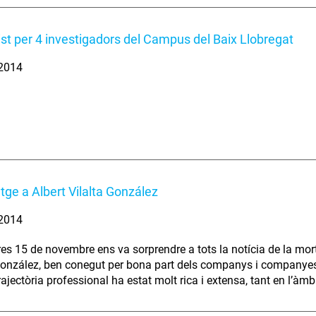
st per 4 investigadors del Campus del Baix Llobregat
 2014
e a Albert Vilalta González
 2014
res 15 de novembre ens va sorprendre a tots la notícia de la mo
 González, ben conegut per bona part dels companys i companye
ajectòria professional ha estat molt rica i extensa, tant en l’àmbi