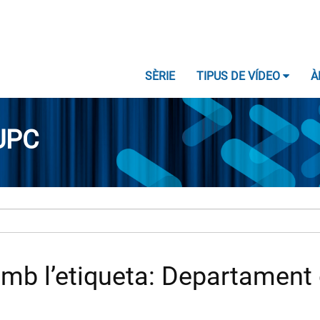
SÈRIE
TIPUS DE VÍDEO
À
UPC
b l’etiqueta: Departament d'