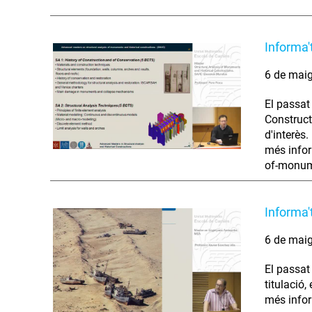
Informa'
6 de mai
El passat
Constructi
d'interès.
més infor
of-monume
Informa'
6 de mai
El passat
titulació,
més infor