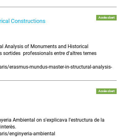
Accés obert
rical Constructions
ural Analysis of Monuments and Historical
les sortides professionals entre d'altres temes
ris/erasmus-mundus-master-in-structural-analysis-
Accés obert
yeria Ambiental on s'explicava l'estructura de la
interès.
aris/enginyeria-ambiental