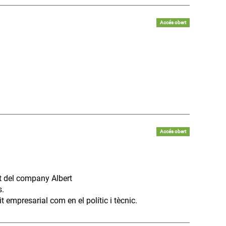
Accés obert
Accés obert
rt del company Albert
s.
t empresarial com en el polític i tècnic.