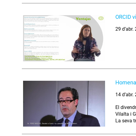
ORCID vi
29 d’abr.
Homenatg
14 d’abr.
El divend
Vilalta i
La seva tr