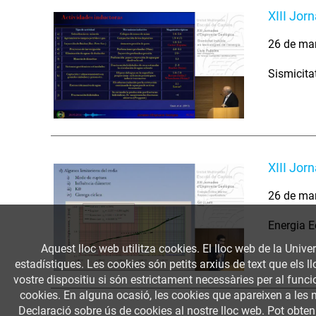
XIII Jor
26 de ma
Sismicitat
XIII Jor
26 de ma
Energia E
Aquest lloc web utilitza cookies. El lloc web de la Univer
estadístiques. Les cookies són petits arxius de text que els 
vostre dispositiu si són estrictament necessàries per al funcio
cookies. En alguna ocasió, les cookies que apareixen a les 
Declaració sobre ús de cookies al nostre lloc web. Pot obte