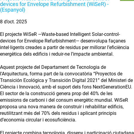
devices for Envelope Refurbishment (WiSeR) -
(Espanyol)
8 d’oct. 2025
El projecte WiSeR —Waste-based Intelligent Solar-control-
devices for Envelope Refurbishment— desenvolupa façanes
intel·ligents creades a partir de residus per millorar l’eficiència
energètica dels edificis i reduir-ne l’impacte ambiental.
Aquest projecte del Departament de Tecnologia de
l'Arquitectura, forma part de la convocatòria “Proyectos de
Transición Ecológica y Transición Digital 2021” del Ministeri de
Ciència i Innovació, amb el suport dels fons NextGenerationEU.
El sector de la construcció genera prop del 40% de les
emissions de carboni i del consum energètic mundial. WiSeR
proposa una nova manera de construir i rehabilitar edificis,
reutilitzant més del 70% dels residus i aplicant principis
d’economia circular i ecosuficiència.
El projecte combina tecnologia, disseny i participació ciutadana