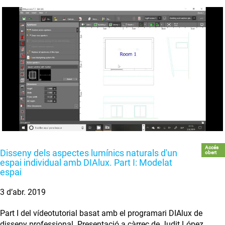
Accés
Disseny dels aspectes lumínics naturals d'un
obert
espai individual amb DIAlux. Part I: Modelat
espai
3 d’abr. 2019
Part I del vídeotutorial basat amb el programari DIAlux de
disseny professional. Presentació a càrrec de Judit López