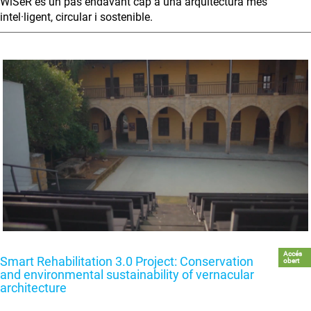
WiSeR és un pas endavant cap a una arquitectura més
intel·ligent, circular i sostenible.
Accés
Smart Rehabilitation 3.0 Project: Conservation
obert
and environmental sustainability of vernacular
architecture