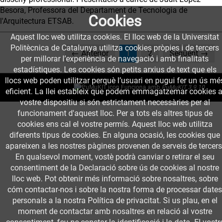
Besora, Professora del Departament de Tecnologia de
Cookies
l'Arquitectura ETSAB.
Aquest lloc web utilitza cookies. El lloc web de la Universitat
Politècnica de Catalunya utilitza cookies pròpies i de tercers
(current)
← Anterior
1
2
Següent →
per millorar l’experiència de navegació i amb finalitats
estadístiques. Les cookies són petits arxius de text que els
llocs web poden utilitzar perquè l’usuari en pugui fer un ús mé
Funciona amb
PuMuKIT 3.9.10
eficient. La llei estableix que podem emmagatzemar cookies a
vostre dispositiu si són estrictament necessàries per al
funcionament d'aquest lloc. Per a tots els altres tipus de
cookies ens cal el vostre permís. Aquest lloc web utilitza
diferents tipus de cookies. En alguna ocasió, les cookies que
apareixen a les nostres pàgines provenen de serveis de tercers
En qualsevol moment, vostè podrà canviar o retirar el seu
consentiment de la Declaració sobre ús de cookies al nostre
lloc web. Pot obtenir més informació sobre nosaltres, sobre
cóm contactar-nos i sobre la nostra forma de processar dates
personals a la nostra Política de privacitat. Si us plau, en el
moment de contactar amb nosaltres en relació al vostre