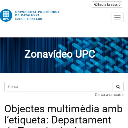
Inicia la sessió
Togg
navig
Zonavídeo UPC
Cerca
Cerca avançada
Objectes multimèdia amb
l’etiqueta: Departament