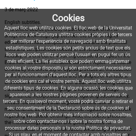
3 de març 2022
Cookies
English subtitles.
Aquest lloc web utilitza cookies. El lloc web de la Universitat
This online course (MOOC) is part of a wider effort to
Politècnica de Catalunya utilitza cookies pròpies i de tercers
bridge the knowledge gap between the offer of higher
per millorar l’experiència de navegació i amb finalitats
education in most European universities and the practical
estadístiques. Les cookies són petits arxius de text que els
skills and competencies needed in the rehabilitation sector.
llocs web poden utilitzar perquè l’usuari en pugui fer un ús
Actually, it is one out of 4 training courses developed in the
més eficient. La llei estableix que podem emmagatzemar
ErasmusPlus SMART Rehabilitation 3.0 Project. The course
cookies al vostre dispositiu si són estrictament necessàries
offered by the University of Cyprus provides an introduction
per al funcionament d'aquest lloc. Per a tots els altres tipus
to the environmental features and strategies of vernacular
de cookies ens cal el vostre permís. Aquest lloc web utilitza
architecture encountered in both urban and building scales.
diferents tipus de cookies. En alguna ocasió, les cookies que
Particularly, this course highlights vernacular heritage
apareixen a les nostres pàgines provenen de serveis de
significance, incorporated lessons regarding sustainability,
tercers. En qualsevol moment, vostè podrà canviar o retirar el
threats related to physical degradation and lack of
seu consentiment de la Declaració sobre ús de cookies al
maintenance, as well as international regulatory framework
nostre lloc web. Pot obtenir més informació sobre nosaltres,
regarding vernacular dwellings. Also, the course presents
sobre cóm contactar-nos i sobre la nostra forma de
the methodology approach and good practices for
processar dates personals a la nostra Política de privacitat.
environmental friendly conservation, enhancing the passive
Si us plau, en el moment de contactar amb nosaltres en
performance of vernacular buildings and the integration of