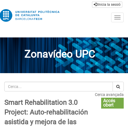
Inicia la sessió
Togg
navig
Zonavídeo UPC
Cerca
Cerca avançada
Accés
Smart Rehabilitation 3.0
obert
Project: Auto-rehabilitación
asistida y mejora de las