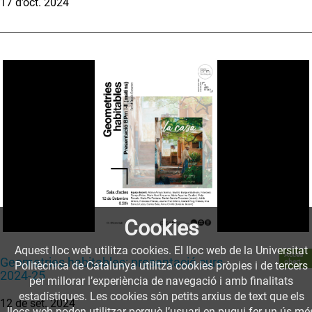
17 d’oct. 2024
Cookies
Aquest lloc web utilitza cookies. El lloc web de la Universitat
Accés
Geometries habitables: presentació curs
obert
Politècnica de Catalunya utilitza cookies pròpies i de tercers
2024-25
per millorar l’experiència de navegació i amb finalitats
estadístiques. Les cookies són petits arxius de text que els
12 de set. 2024
llocs web poden utilitzar perquè l’usuari en pugui fer un ús mé