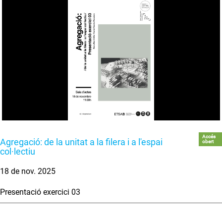
Accés
Agregació: de la unitat a la filera i a l'espai
obert
col·lectiu
18 de nov. 2025
Presentació exercici 03