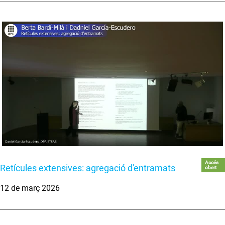
Accés
Retícules extensives: agregació d'entramats
obert
12 de març 2026