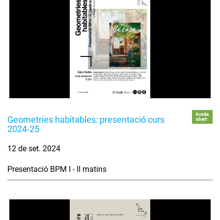
Accés
Geometries habitables: presentació curs
obert
2024-25
12 de set. 2024
Presentació BPM I - II matins