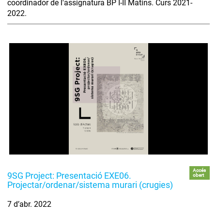
coordinador de l'assignatura BP I-II Matins. Curs 2021-
2022.
Accés
9SG Project: Presentació EXE06.
obert
Projectar/ordenar/sistema murari (crugies)
7 d’abr. 2022