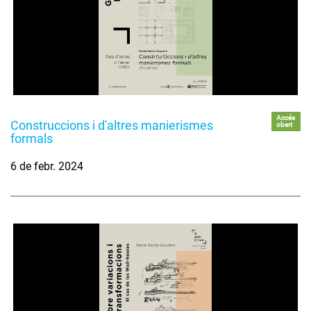
Accés
Construccions i d'altres manierismes
obert
formals
6 de febr. 2024