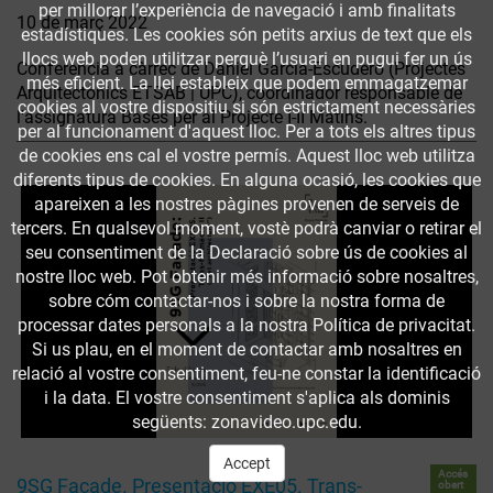
per millorar l’experiència de navegació i amb finalitats
10 de març 2022
estadístiques. Les cookies són petits arxius de text que els
llocs web poden utilitzar perquè l’usuari en pugui fer un ús
Conferència a càrrec de Daniel García-Escudero (Projectes
més eficient. La llei estableix que podem emmagatzemar
Arquitectònics ETSAB | UPC), coordinador responsable de
cookies al vostre dispositiu si són estrictament necessàries
l'assignatura Bases per al Projecte I-II Matins.
per al funcionament d'aquest lloc. Per a tots els altres tipus
de cookies ens cal el vostre permís. Aquest lloc web utilitza
diferents tipus de cookies. En alguna ocasió, les cookies que
apareixen a les nostres pàgines provenen de serveis de
tercers. En qualsevol moment, vostè podrà canviar o retirar el
seu consentiment de la Declaració sobre ús de cookies al
nostre lloc web. Pot obtenir més informació sobre nosaltres,
sobre cóm contactar-nos i sobre la nostra forma de
processar dates personals a la nostra Política de privacitat.
Si us plau, en el moment de contactar amb nosaltres en
relació al vostre consentiment, feu-ne constar la identificació
i la data. El vostre consentiment s'aplica als dominis
següents: zonavideo.upc.edu.
Accept
Accés
9SG Façade. Presentació EXE05. Trans-
obert