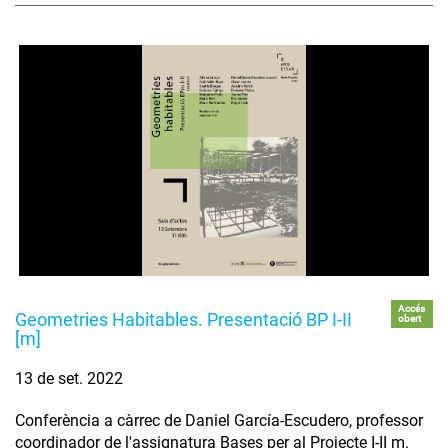
Accés
Geometries Habitables. Presentació BP I-II
obert
[m]
13 de set. 2022
Conferència a càrrec de Daniel García-Escudero, professor
coordinador de l'assignatura Bases per al Projecte I-II m.