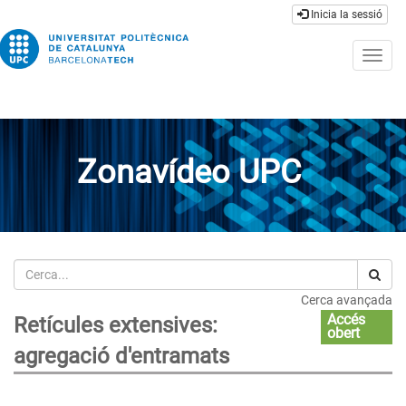
Inicia la sessió
Togg
navig
Zonavídeo UPC
Cerca
Cerca avançada
Accés
Retícules extensives:
obert
agregació d'entramats