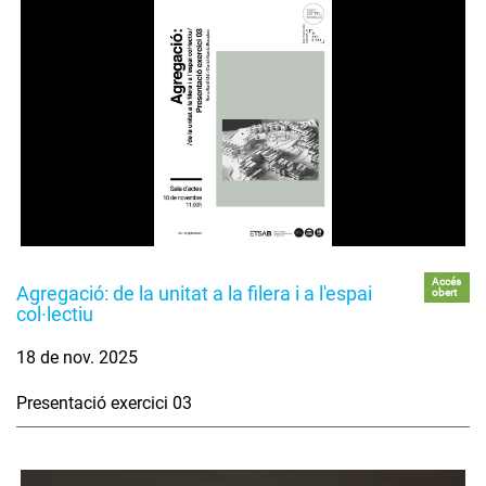
Accés
Agregació: de la unitat a la filera i a l'espai
obert
col·lectiu
18 de nov. 2025
Presentació exercici 03