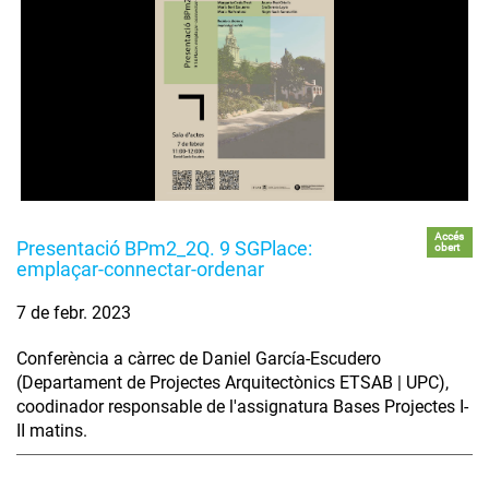
Accés
Presentació BPm2_2Q. 9 SGPlace:
obert
emplaçar-connectar-ordenar
7 de febr. 2023
Conferència a càrrec de Daniel García-Escudero
(Departament de Projectes Arquitectònics ETSAB | UPC),
coodinador responsable de l'assignatura Bases Projectes I-
II matins.