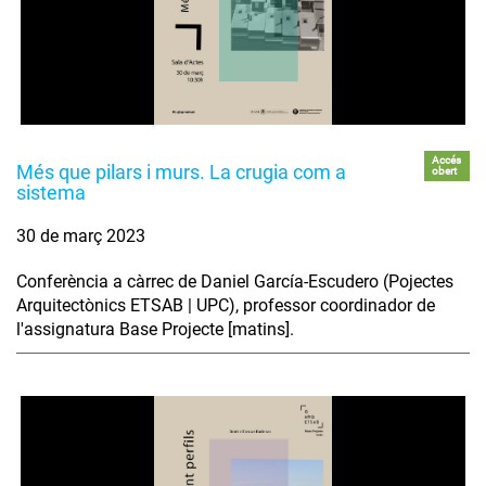
Accés
Més que pilars i murs. La crugia com a
obert
sistema
30 de març 2023
Conferència a càrrec de Daniel García-Escudero (Pojectes
Arquitectònics ETSAB | UPC), professor coordinador de
l'assignatura Base Projecte [matins].