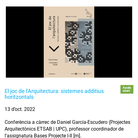
Accés
El joc de l'Arquitectura: sistemes additius
obert
horitzontals
13 d’oct. 2022
Conferència a càrrec de Daniel García-Escudero (Projectes
Arquitectònics ETSAB | UPC), professor coordinador de
l'assignatura Bases Projecte I-II [m].