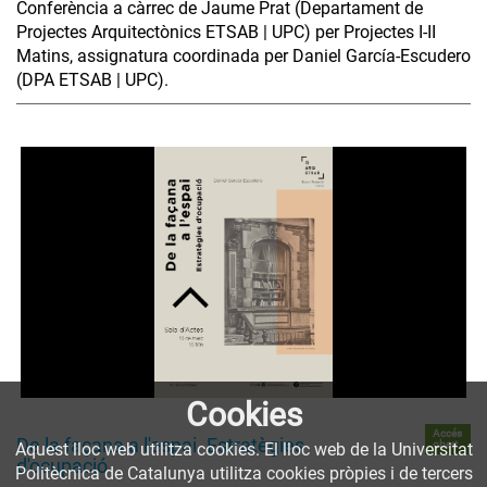
Conferència a càrrec de Jaume Prat (Departament de
Projectes Arquitectònics ETSAB | UPC) per Projectes I-II
Matins, assignatura coordinada per Daniel García-Escudero
(DPA ETSAB | UPC).
Cookies
Accés
De la façana a l'espai. Estratègies
obert
Aquest lloc web utilitza cookies. El lloc web de la Universitat
d'ocupació
Politècnica de Catalunya utilitza cookies pròpies i de tercers