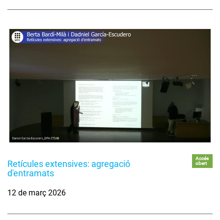
Accés
Retícules extensives: agregació
obert
d'entramats
12 de març 2026