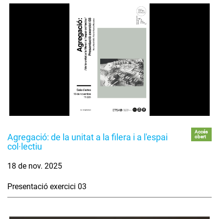
Accés
Agregació: de la unitat a la filera i a l'espai
obert
col·lectiu
18 de nov. 2025
Presentació exercici 03