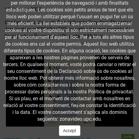
per millorar l’experiència de navegació i amb finalitats
10 de març 2022
estadístiques. Les cookies són petits arxius de text que els
llocs web poden utilitzar perquè l’usuari en pugui fer un ús
Conferència a càrrec de Daniel García-Escudero (Projectes
més eficient. La llei estableix que podem emmagatzemar
Arquitectònics ETSAB | UPC), coordinador responsable de
cookies al vostre dispositiu si són estrictament necessàries
l'assignatura Bases per al Projecte I-II Matins.
per al funcionament d'aquest lloc. Per a tots els altres tipus
de cookies ens cal el vostre permís. Aquest lloc web utilitza
diferents tipus de cookies. En alguna ocasió, les cookies que
apareixen a les nostres pàgines provenen de serveis de
tercers. En qualsevol moment, vostè podrà canviar o retirar el
seu consentiment de la Declaració sobre ús de cookies al
nostre lloc web. Pot obtenir més informació sobre nosaltres,
sobre cóm contactar-nos i sobre la nostra forma de
processar dates personals a la nostra Política de privacitat.
Si us plau, en el moment de contactar amb nosaltres en
relació al vostre consentiment, feu-ne constar la identificació
i la data. El vostre consentiment s'aplica als dominis
següents: zonavideo.upc.edu.
Accept
Accés