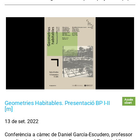
Accés
Geometries Habitables. Presentació BP I-II
obert
[m]
13 de set. 2022
Conferència a càrrec de Daniel García-Escudero, professor