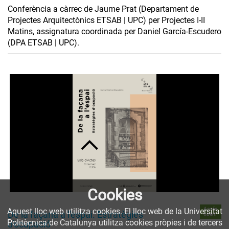
Conferència a càrrec de Jaume Prat (Departament de
Projectes Arquitectònics ETSAB | UPC) per Projectes I-II
Matins, assignatura coordinada per Daniel García-Escudero
(DPA ETSAB | UPC).
Cookies
Accés
Aquest lloc web utilitza cookies. El lloc web de la Universitat
De la façana a l'espai. Estratègies
obert
Politècnica de Catalunya utilitza cookies pròpies i de tercers
d'ocupació