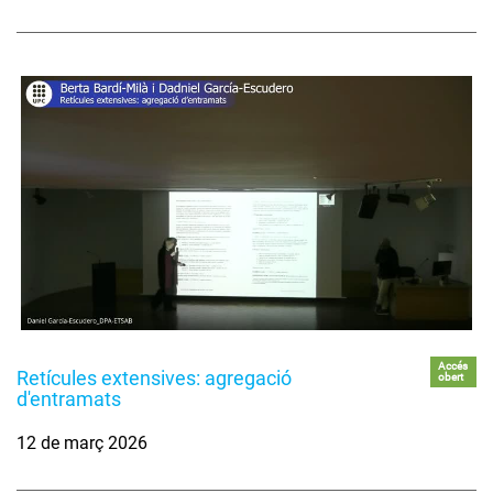
Accés
Retícules extensives: agregació
obert
d'entramats
12 de març 2026