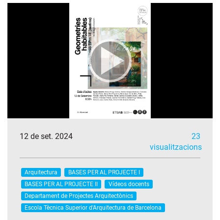
12 de set. 2024
23
visualitzacions
Arquitectura
BASES PER AL PROJECTE I
BASES PER AL PROJECTE II
Vídeos docents
Departament de Projectes Arquitectònics
Escola Tècnica Superior d'Arquitectura de Barcelona