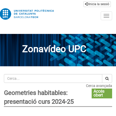
Inicia la sessió
Togg
navig
Zonavídeo UPC
Cerca
Cerca avançada
Accés
Geometries habitables:
obert
presentació curs 2024-25