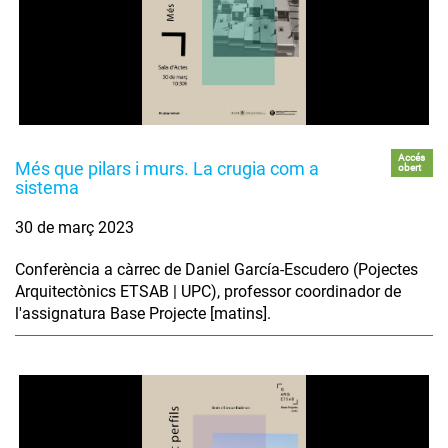
Accés
Més que pilars i murs. La crugia com a
obert
sistema
30 de març 2023
Conferència a càrrec de Daniel García-Escudero (Pojectes
Arquitectònics ETSAB | UPC), professor coordinador de
l'assignatura Base Projecte [matins].