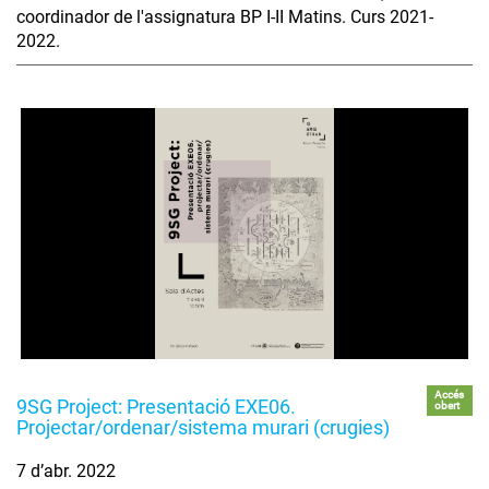
coordinador de l'assignatura BP I-II Matins. Curs 2021-
2022.
Accés
9SG Project: Presentació EXE06.
obert
Projectar/ordenar/sistema murari (crugies)
7 d’abr. 2022