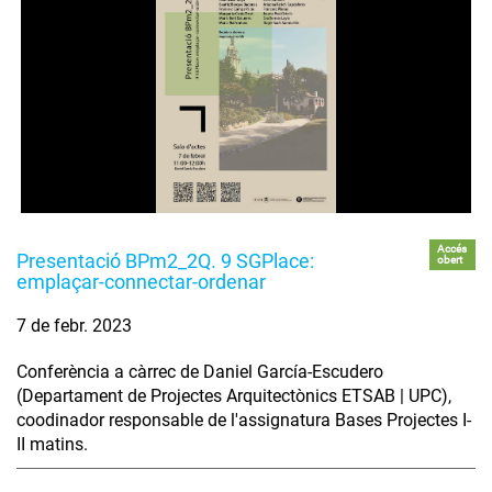
Accés
Presentació BPm2_2Q. 9 SGPlace:
obert
emplaçar-connectar-ordenar
7 de febr. 2023
Conferència a càrrec de Daniel García-Escudero
(Departament de Projectes Arquitectònics ETSAB | UPC),
coodinador responsable de l'assignatura Bases Projectes I-
II matins.