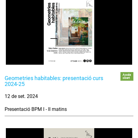
Accés
Geometries habitables: presentació curs
obert
2024-25
12 de set. 2024
Presentació BPM I - II matins