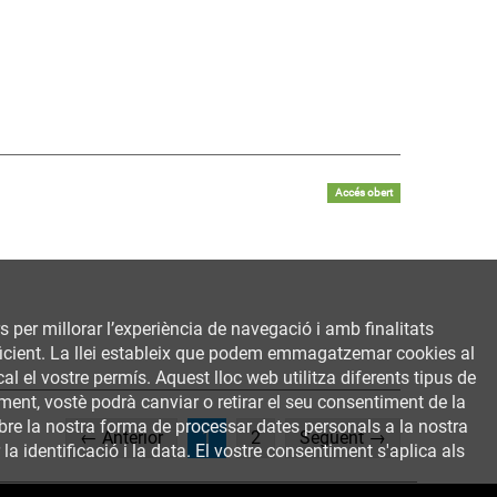
Accés obert
rs per millorar l’experiència de navegació i amb finalitats
 eficient. La llei estableix que podem emmagatzemar cookies al
al el vostre permís. Aquest lloc web utilitza diferents tipus de
ent, vostè podrà canviar o retirar el seu consentiment de la
bre la nostra forma de processar dates personals a la nostra
(current)
← Anterior
1
2
Següent →
a identificació i la data. El vostre consentiment s'aplica als