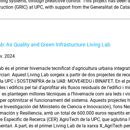
ning systems, through predictive control. This project has been
ruction (GRIC) at UPC, with support from the Generalitat de Cata
b: Air Quality and Green Infrastucture Living Lab
v. 2024
ab és el primer hivernacle tecnificat d'agricultura urbana integra
erciari. Aquest Living Lab sorgeix a partir de dos projectes de rec
la UPC i SOSTENIPRA de la UAB: MOVE4EDU i BINAFET. En el prime
es i edificis per tal d’aprofitar els fluxos residuals de l’edifici i m
es plantegen millores tècniques a l’hivernacle com ara leds i vidr
al per optimitzar el funcionament del sistema. Aquests projectes 
de Investigación del Ministerio de Ciencia e Innovación), fons Ne
mación y Resiliencia, amb un total de 600.000 euros repartits ent
re Específic de Recerca (CER) AgroTech de la UPC, que aglutina l'
entari. A part, és el primer Living Lab de la xarxa X_AgriTech per