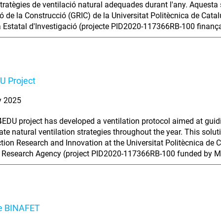
stratègies de ventilació natural adequades durant l'any. Aquesta 
ó de la Construcció (GRIC) de la Universitat Politècnica de Cat
a Estatal d'Investigació (projecte PID2020-117366RB-100 fina
U Project
y 2025
EDU project has developed a ventilation protocol aimed at guidi
ate natural ventilation strategies throughout the year. This sol
tion Research and Innovation at the Universitat Politècnica de
l Research Agency (project PID2020-117366RB-100 funded by 
te BINAFET