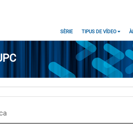
SÈRIE
TIPUS DE VÍDEO
À
UPC
ica