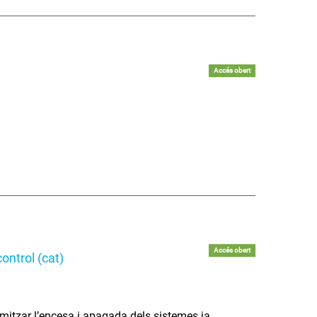
Accés obert
Accés obert
ontrol (cat)
itzar l’encesa i apagada dels sistemes ja