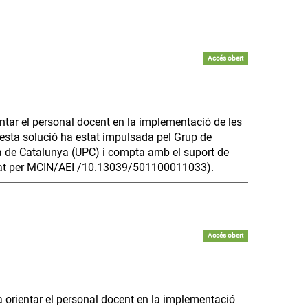
Accés obert
ntar el personal docent en la implementació de les
uesta solució ha estat impulsada pel Grup de
ica de Catalunya (UPC) i compta amb el suport de
nçat per MCIN/AEI /10.13039/501100011033).
Accés obert
a orientar el personal docent en la implementació