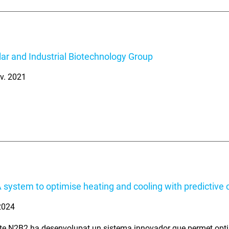
ar and Industrial Biotechnology Group
v. 2021
 system to optimise heating and cooling with predictive c
 2024
cte N2B2 ha desenvolupat un sistema innovador que permet optim