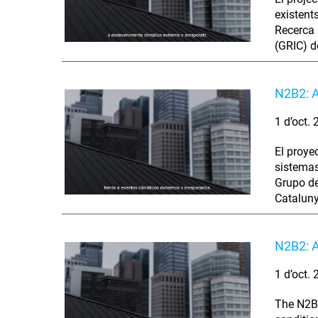
existent
Recerca 
(GRIC) d
N2B2: A
1 d’oct.
El proye
sistemas
Grupo de
Cataluny
N2B2: A
1 d’oct.
The N2B2