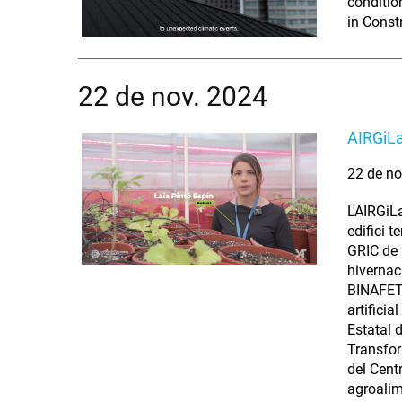
conditio
in Const
22 de nov. 2024
AIRGiLa
22 de no
L'AIRGiL
edifici t
GRIC de 
hivernacl
BINAFET 
artifici
Estatal 
Transfor
del Cent
agroalim