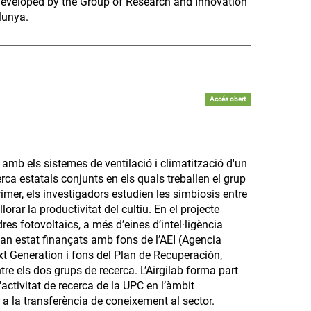
 developed by the Group of Research and Innovation
lunya.
Accés obert
t amb els sistemes de ventilació i climatització d'un
erca estatals conjunts en els quals treballen el grup
r, els investigadors estudien les simbiosis entre
illorar la productivitat del cultiu. En el projecte
es fotovoltaics, a més d’eines d’intel·ligència
han estat finançats amb fons de l’AEI (Agencia
xt Generation i fons del Plan de Recuperación,
re els dos grups de recerca. L’Airgilab forma part
activitat de recerca de la UPC en l’àmbit
 a la transferència de coneixement al sector.