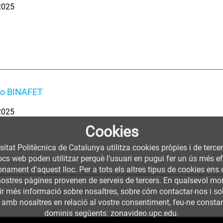
 2025
to BINAFET
 2025
Cookies
sitat Politècnica de Catalunya utilitza cookies pròpies i de terce
llocs web poden utilitzar perquè l’usuari en pugui fer un ús més
nament d'aquest lloc. Per a tots els altres tipus de cookies ens c
nostres pàgines provenen de serveis de tercers. En qualsevol mom
nir més informació sobre nosaltres, sobre cóm contactar-nos i so
 amb nosaltres en relació al vostre consentiment, feu-ne constar l
dominis següents: zonavideo.upc.edu.