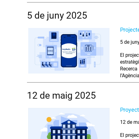
5 de juny 2025
Projec
5 de jun
El proje
estratèg
Recerca 
l’Agènci
12 de maig 2025
Proyec
12 de m
El proje