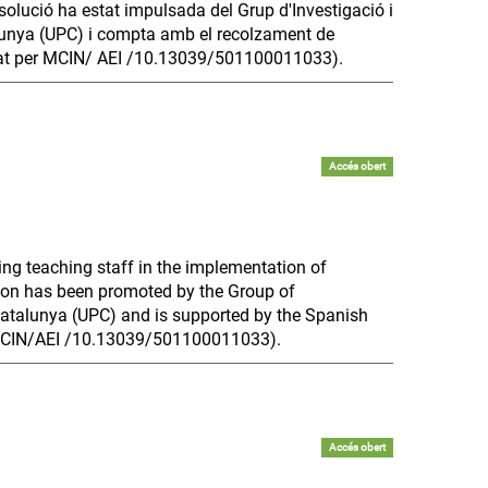
solució ha estat impulsada del Grup d'Investigació i
alunya (UPC) i compta amb el recolzament de
nçat per MCIN/ AEI /10.13039/501100011033).
Accés obert
ng teaching staff in the implementation of
ution has been promoted by the Group of
 Catalunya (UPC) and is supported by the Spanish
MCIN/AEI /10.13039/501100011033).
Accés obert