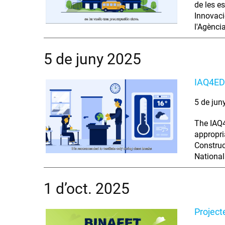
de les e
Innovaci
l'Agènci
5 de juny 2025
IAQ4ED
5 de jun
The IAQ4
appropri
Construc
Nationa
1 d’oct. 2025
Projec