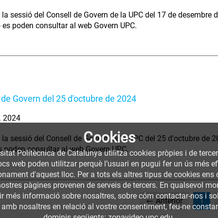
 la sessió del Consell de Govern de la UPC del 17 de desembre d
ó es poden consultar al web Govern UPC.
 de Govern del 25 d'octubre de 2024
. 2024
Cookies
 la sessió del Consell de Govern de la UPC del 25 d'octubre de 2
s poden consultar al web Govern UPC.
sitat Politècnica de Catalunya utilitza cookies pròpies i de terce
llocs web poden utilitzar perquè l’usuari en pugui fer un ús més
nament d'aquest lloc. Per a tots els altres tipus de cookies ens c
nostres pàgines provenen de serveis de tercers. En qualsevol mom
nir més informació sobre nosaltres, sobre cóm contactar-nos i so
(cur
← Anterior
1
 amb nosaltres en relació al vostre consentiment, feu-ne constar l
dominis següents: zonavideo.upc.edu.