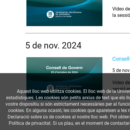
Vídeo de
la sessi
5 de nov. 2024
Consell
5 de nov
Vídeo de
sessió e
Aquest lloc web utilitza cookies. El lloc web de la Univer
estadístiques. Les cookies són petits arxius de text que els 
vostre dispositiu si són estrictament necessàries per al funcio
cookies. En alguna ocasió, les cookies que apareixen a les 
Declaració sobre ús de cookies al nostre lloc web. Pot obte
Política de privacitat. Si us plau, en el moment de contactar