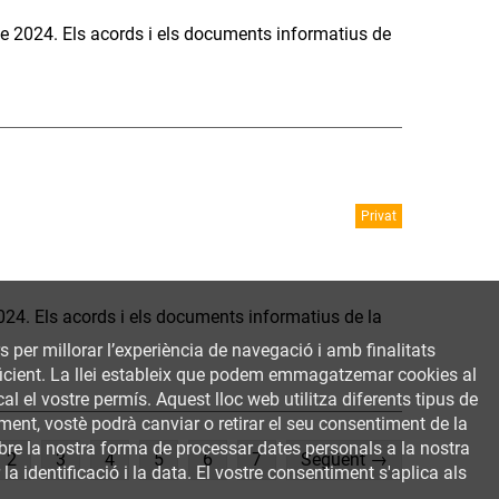
e 2024. Els acords i els documents informatius de
Privat
024. Els acords i els documents informatius de la
rs per millorar l’experiència de navegació i amb finalitats
 eficient. La llei estableix que podem emmagatzemar cookies al
al el vostre permís. Aquest lloc web utilitza diferents tipus de
ent, vostè podrà canviar o retirar el seu consentiment de la
bre la nostra forma de processar dates personals a la nostra
rent)
2
3
4
5
6
7
Següent →
a identificació i la data. El vostre consentiment s'aplica als