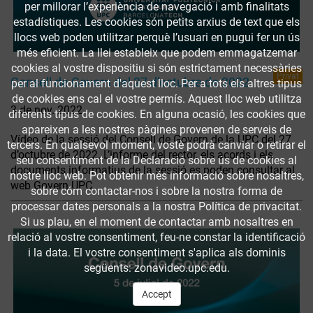
per millorar l’experiència de navegació i amb finalitats
estadístiques. Les cookies són petits arxius de text que els
llocs web poden utilitzar perquè l’usuari en pugui fer un ús
més eficient. La llei estableix que podem emmagatzemar
cookies al vostre dispositiu si són estrictament necessàries
Privat
Consell de Govern del 27 d’octubre de 2022
per al funcionament d'aquest lloc. Per a tots els altres tipus
de cookies ens cal el vostre permís. Aquest lloc web utilitza
3 de nov. 2022
diferents tipus de cookies. En alguna ocasió, les cookies que
apareixen a les nostres pàgines provenen de serveis de
Vídeo de la sessió del Consell de Govern de la UPC del 27
tercers. En qualsevol moment, vostè podrà canviar o retirar el
d’octubre de 2022. L’informe del rector, els acords i els
seu consentiment de la Declaració sobre ús de cookies al
documents informatius de la sessió es poden consultar al
nostre lloc web. Pot obtenir més informació sobre nosaltres,
web Govern UPC.
sobre cóm contactar-nos i sobre la nostra forma de
processar dates personals a la nostra Política de privacitat.
Si us plau, en el moment de contactar amb nosaltres en
relació al vostre consentiment, feu-ne constar la identificació
i la data. El vostre consentiment s'aplica als dominis
següents: zonavideo.upc.edu.
Accept