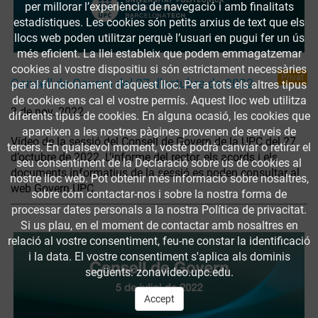
per millorar l’experiència de navegació i amb finalitats
estadístiques. Les cookies són petits arxius de text que els
llocs web poden utilitzar perquè l’usuari en pugui fer un ús
més eficient. La llei estableix que podem emmagatzemar
cookies al vostre dispositiu si són estrictament necessàries
Privat
Consell de Govern del 27 d’octubre de 2022
per al funcionament d'aquest lloc. Per a tots els altres tipus
de cookies ens cal el vostre permís. Aquest lloc web utilitza
3 de nov. 2022
diferents tipus de cookies. En alguna ocasió, les cookies que
apareixen a les nostres pàgines provenen de serveis de
Vídeo de la sessió del Consell de Govern de la UPC del 27
tercers. En qualsevol moment, vostè podrà canviar o retirar el
d’octubre de 2022. L’informe del rector, els acords i els
seu consentiment de la Declaració sobre ús de cookies al
documents informatius de la sessió es poden consultar al
nostre lloc web. Pot obtenir més informació sobre nosaltres,
web Govern UPC.
sobre cóm contactar-nos i sobre la nostra forma de
processar dates personals a la nostra Política de privacitat.
Si us plau, en el moment de contactar amb nosaltres en
relació al vostre consentiment, feu-ne constar la identificació
i la data. El vostre consentiment s'aplica als dominis
següents: zonavideo.upc.edu.
Accept