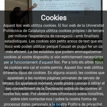
Cookies
Aquest lloc web utilitza cookies. El lloc web de la Universitat
Politècnica de Catalunya utilitza cookies pròpies i de tercers
per millorar l’experiència de navegació i amb finalitats
estadístiques. Les cookies són petits arxius de text que els
llocs web poden utilitzar perquè l’usuari en pugui fer un ús
més eficient. La llei estableix que podem emmagatzemar
cookies al vostre dispositiu si són estrictament necessàries
Accés
Encriptación de funciones
obert
per al funcionament d'aquest lloc. Per a tots els altres tipus
de cookies ens cal el vostre permís. Aquest lloc web utilitza
20 de des. 2019
diferents tipus de cookies. En alguna ocasió, les cookies que
apareixen a les nostres pàgines provenen de serveis de
Presentació de treballs d'alumnes de l'assignatura
tercers. En qualsevol moment, vostè podrà canviar o retirar el
"Fonaments Matemàtics" que demostren la importància
seu consentiment de la Declaració sobre ús de cookies al
que té la Matemàtica en la nostra vida quotidiana.
nostre lloc web. Pot obtenir més informació sobre nosaltres,
sobre cóm contactar-nos i sobre la nostra forma de
processar dates personals a la nostra Política de privacitat.
(current)