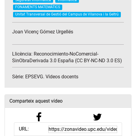
FONAMENTS MATEMÀTICS
Unitat Transversal de Gestió del Campus de Vilanova i la Geltrú
Joan Vicenç Gómez Urgellés
Llicència: Reconocimiento-NoComercial-
SinObraDerivada 3.0 España (CC BY-NC-ND 3.0 ES)
Sèrie:
EPSEVG. Vídeos docents
Comparteix aquest vídeo
URL: