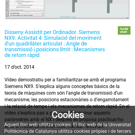
Accés
Disseny Assistit per Ordinador. Siemens
obert
NX9. Activitat 4: Simulació del moviment
d'un quadrilàter articulat : Angle de
transmissió i posicions límit : Mecanismes
de retorn ràpid
17 d’oct. 2014
Vídeo demostratiu per a familiaritzar-se amb el programa
Siemens NX9. S’explica alguns conceptes bàsics de la
teoria de màquines com són l’angle de transmissió d’un
mecanisme, les posicions estacionàries o d’engarrotament
i la relació de temps i els mecanismes de retorn ràpid. En el
Cookies
vídeo s’explica pas a pas com determinar aquests
paràmetres amb el NX i després es proposa practicar-ho
Aquest lloc web utilitza cookies. El lloc web de la Universitat
amb el mecanisme d’un trole manual ferroviari.
Politècnica de Catalunya utilitza cookies pròpies i de tercers