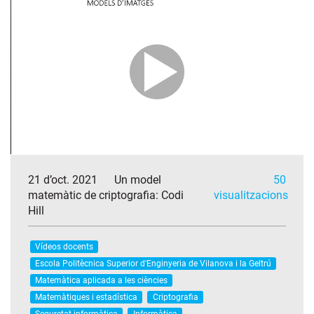
21 d’oct. 2021
Un model
50
matemàtic de criptografia: Codi
visualitzacions
Hill
Vídeos docents
Escola Politècnica Superior d'Enginyeria de Vilanova i la Geltrú
Matemàtica aplicada a les ciències
Matemàtiques i estadística
Criptografia
Seguretat informàtica
Informàtica