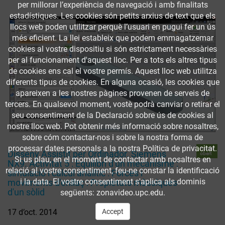
per millorar l’experiència de navegació i amb finalitats
estadístiques. Les cookies són petits arxius de text que els
llocs web poden utilitzar perquè l’usuari en pugui fer un ús
més eficient. La llei estableix que podem emmagatzemar
cookies al vostre dispositiu si són estrictament necessàries
per al funcionament d'aquest lloc. Per a tots els altres tipus
de cookies ens cal el vostre permís. Aquest lloc web utilitza
diferents tipus de cookies. En alguna ocasió, les cookies que
apareixen a les nostres pàgines provenen de serveis de
tercers. En qualsevol moment, vostè podrà canviar o retirar el
seu consentiment de la Declaració sobre ús de cookies al
nostre lloc web. Pot obtenir més informació sobre nosaltres,
sobre cóm contactar-nos i sobre la nostra forma de
processar dates personals a la nostra Política de privacitat.
Accés
Disseny Assistit per Ordinador. Siemens
obert
Si us plau, en el moment de contactar amb nosaltres en
NX9. Activitat 5 : Equilibri d'un mecanisme :
relació al vostre consentiment, feu-ne constar la identificació
simulació i càlcul analític : Forces i
i la data. El vostre consentiment s'aplica als dominis
moviments d'enllaç : Propietats màssiques
d'un sòlid
següents: zonavideo.upc.edu.
17 d’oct. 2014
Accept