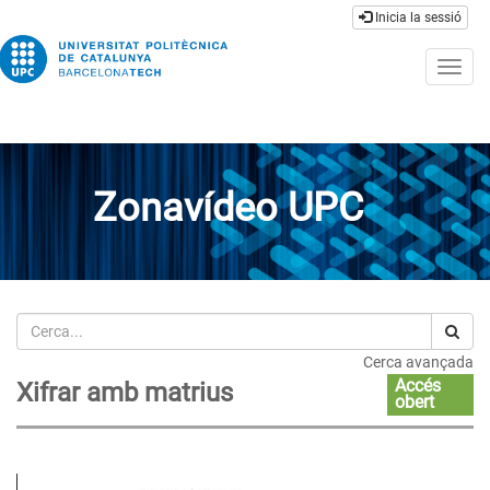
Inicia la sessió
Togg
navig
Zonavídeo UPC
Cerca
Cerca avançada
Accés
Xifrar amb matrius
obert