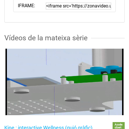
IFRAME:
Vídeos de la mateixa sèrie
Accés
Kine : interactive Wellness (guió gràfic)
obert