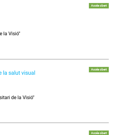
Accés obert
 la Visió"
Accés obert
e la salut visual
tari de la Visió"
Accés obert