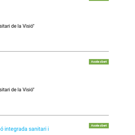
tari de la Visió"
Accés obert
tari de la Visió"
Accés obert
ó integrada sanitari i