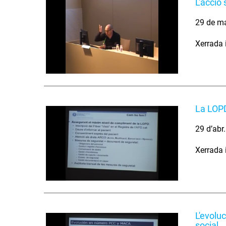
L'acció 
29 de m
Xerrada i
La LOPD
29 d’abr
Xerrada i
L'evoluc
social