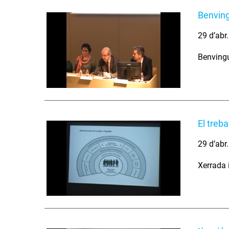
Benvin
29 d’abr
Benvingu
El treba
29 d’abr
Xerrada i