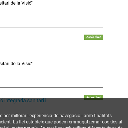
tari de la Visió"
Accés obert
tari de la Visió"
Accés obert
ó integrada sanitari i
rs per millorar l’experiència de navegació i amb finalitats
 eficient. La llei estableix que podem emmagatzemar cookies al