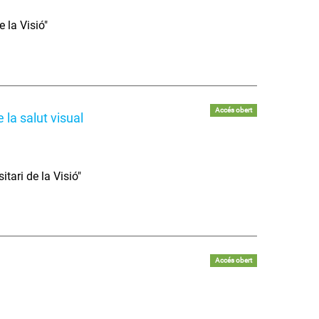
 la Visió"
Accés obert
e la salut visual
tari de la Visió"
Accés obert