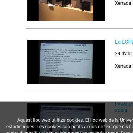
Xerrada i
La LOPD
29 d’abr
Xerrada i
L'evoluc
social
Aquest lloc web utilitza cookies. El lloc web de la Univer
29 d’abr
estadístiques. Les cookies són petits arxius de text que els 