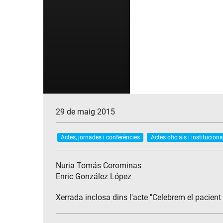
29 de maig 2015
Actes, jornades i conferències
Actes oficials i instituciona
Nuria Tomás Corominas
Enric González López
Xerrada inclosa dins l'acte "Celebrem el pacient 