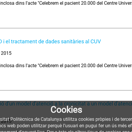
nclosa dins l'acte "Celebrem el pacient 20.000 del Centre Universi
 i el tractament de dades sanitàries al CUV
. 2015
nclosa dins l'acte "Celebrem el pacient 20.000 del Centre Universi
ió d'un model d'atenció a la cronicitat a un model d'atenci
Cookies
sitat Politècnica de Catalunya utilitza cookies pròpies i de terce
. 2015
llocs web poden utilitzar perquè l’usuari en pugui fer un ús més