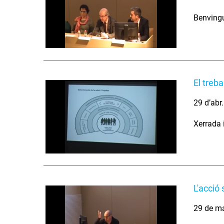
Benvingu
El treba
29 d’abr
Xerrada i
L'acció 
29 de m