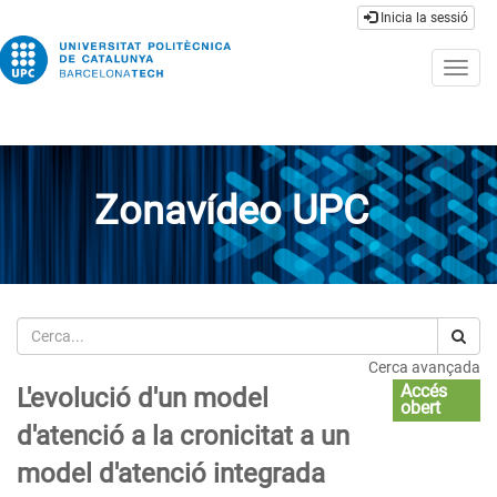
Inicia la sessió
Togg
navig
Zonavídeo UPC
Cerca
Cerca avançada
Accés
L'evolució d'un model
obert
d'atenció a la cronicitat a un
model d'atenció integrada