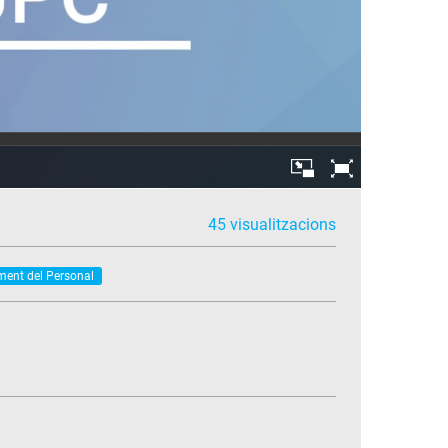
45 visualitzacions
ment del Personal