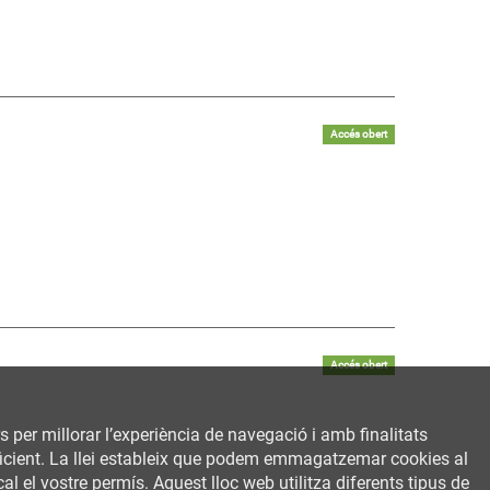
Accés obert
Accés obert
rs per millorar l’experiència de navegació i amb finalitats
 eficient. La llei estableix que podem emmagatzemar cookies al
al el vostre permís. Aquest lloc web utilitza diferents tipus de