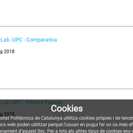
tLab. UPC - Comparativa
ig 2018
tLab.UPC - Primers Passos
Cookies
ig 2018
sitat Politècnica de Catalunya utilitza cookies pròpies i de terce
llocs web poden utilitzar perquè l’usuari en pugui fer un ús més
nament d'aquest lloc. Per a tots els altres tipus de cookies ens c