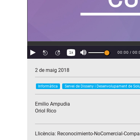
2 de maig 2018
Informàtica
Servei de Disseny i Desenvolupament de Sol
Emilio Ampudia
Oriol Rico
Llicència: Reconocimiento-NoComercial-Compar