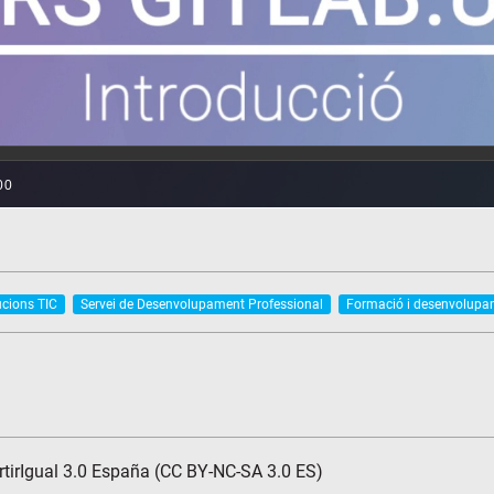
ucions TIC
Servei de Desenvolupament Professional
Formació i desenvolupa
tirIgual 3.0 España (CC BY-NC-SA 3.0 ES)