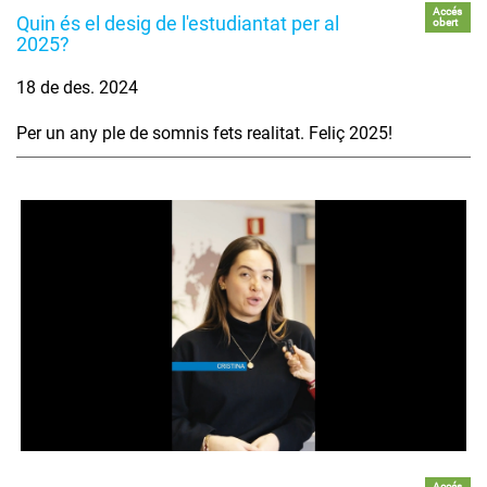
Accés
Quin és el desig de l'estudiantat per al
obert
2025?
18 de des. 2024
Per un any ple de somnis fets realitat. Feliç 2025!
Accés