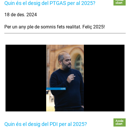
Quin és el desig del PTGAS per al 2025?
obert
18 de des. 2024
Per un any ple de somnis fets realitat. Feliç 2025!
Accés
Quin és el desig del PDI per al 2025?
obert