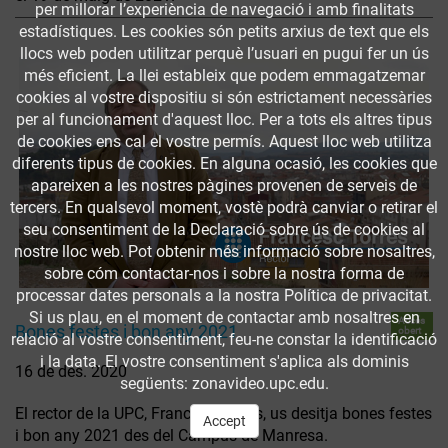
per millorar l’experiència de navegació i amb finalitats
estadístiques. Les cookies són petits arxius de text que els
llocs web poden utilitzar perquè l’usuari en pugui fer un ús
més eficient. La llei estableix que podem emmagatzemar
cookies al vostre dispositiu si són estrictament necessàries
per al funcionament d'aquest lloc. Per a tots els altres tipus
de cookies ens cal el vostre permís. Aquest lloc web utilitza
diferents tipus de cookies. En alguna ocasió, les cookies que
apareixen a les nostres pàgines provenen de serveis de
tercers. En qualsevol moment, vostè podrà canviar o retirar el
seu consentiment de la Declaració sobre ús de cookies al
nostre lloc web. Pot obtenir més informació sobre nosaltres,
sobre cóm contactar-nos i sobre la nostra forma de
processar dates personals a la nostra Política de privacitat.
Si us plau, en el moment de contactar amb nosaltres en
Accés
Bones festes i bon any 2021
obert
relació al vostre consentiment, feu-ne constar la identificació
i la data. El vostre consentiment s'aplica als dominis
16 de des. 2020
següents: zonavideo.upc.edu.
El rector de la UPC, Francesc Torres, us desitja bones festes
Accept
i bon any 2021 des del Campus de Manresa.