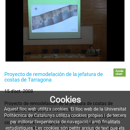
Accés
Proyecto de remodelación de la jefatura de
obert
costas de Tarragona
15 d’oct. 2008
Cookies
Proyecto de remodelación de la jefatura de costas de
Aquest lloc web utilitza cookies. El lloc web de la Universitat
Tarragona: La playa de Cambrils
Politècnica de Catalunya utilitza cookies pròpies i de tercers
Conferència realitzada el dia 15 d'octubre de 2008 dins del
per millorar l’experiència de navegació i amb finalitats
cicle "L'impacte de l’enginyeria civil sobre el territori".
estadístiques. Les cookies són petits arxius de text que els
Jordi Galofré, Enginyer de camins, canals i ports (UPC), Dr.