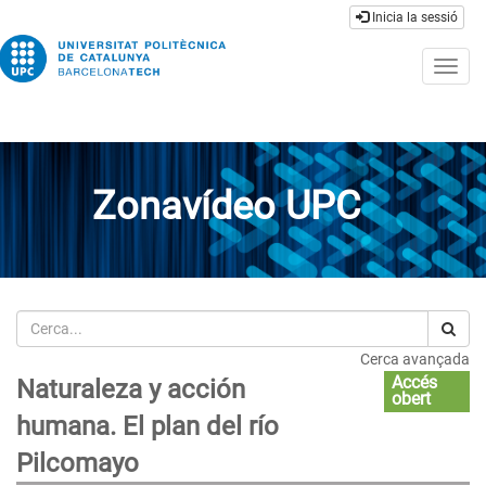
Inicia la sessió
Togg
navig
Zonavídeo UPC
Cerca
Cerca avançada
Accés
Naturaleza y acción
obert
humana. El plan del río
Pilcomayo