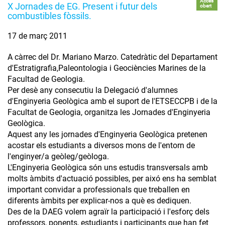
Accés
X Jornades de EG. Present i futur dels
obert
combustibles fòssils.
17 de març 2011
A càrrec del Dr. Mariano Marzo. Catedràtic del Departament
d'Estratigrafia,Paleontologia i Geociències Marines de la
Facultad de Geologia.
Per desè any consecutiu la Delegació d'alumnes
d'Enginyeria Geològica amb el suport de l'ETSECCPB i de la
Facultat de Geologia, organitza les Jornades d'Enginyeria
Geològica.
Aquest any les jornades d'Enginyeria Geològica pretenen
acostar els estudiants a diversos mons de l'entorn de
l'enginyer/a geòleg/geòloga.
L'Enginyeria Geològica són uns estudis transversals amb
molts àmbits d'actuació possibles, per aixó ens ha semblat
important convidar a professionals que treballen en
diferents àmbits per explicar-nos a què es dediquen.
Des de la DAEG volem agraïr la participació i l'esforç dels
professors, ponents, estudiants i participants que han fet