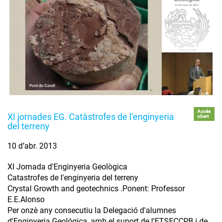
Accés
XI jornades EG. Catàstrofes de l’enginyeria
obert
del terreny
10 d’abr. 2013
XI Jornada d'Enginyeria Geològica
Catastrofes de l'enginyeria del terreny
Crystal Growth and geotechnics .Ponent: Professor
E.E.Alonso
Per onzè any consecutiu la Delegació d'alumnes
d'Enginyeria Geológica, amb el suport de l'ETSECCPB i de