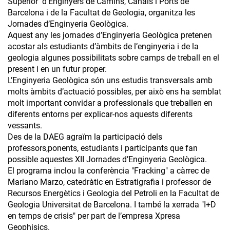
Superior d’Enginyers de Camins, Canals i Ports de
Barcelona i de la Facultat de Geologia, organitza les
Jornades d’Enginyeria Geològica.
Aquest any les jornades d’Enginyeria Geològica pretenen
acostar als estudiants d’àmbits de l’enginyeria i de la
geologia algunes possibilitats sobre camps de treball en el
present i en un futur proper.
L’Enginyeria Geològica són uns estudis transversals amb
molts àmbits d’actuació possibles, per això ens ha semblat
molt important convidar a professionals que treballen en
diferents entorns per explicar-nos aquests diferents
vessants.
Des de la DAEG agraïm la participació dels
professors,ponents, estudiants i participants que fan
possible aquestes XII Jornades d’Enginyeria Geològica.
El programa inclou la conferència "Fracking" a càrrec de
Mariano Marzo, catedràtic en Estratigrafia i professor de
Recursos Energètics i Geologia del Petroli en la Facultat de
Geologia Universitat de Barcelona. I també la xerrada "I+D
en temps de crisis" per part de l’empresa Xpresa
Geophisics.