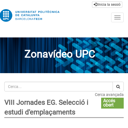
Inicia la sessió
Togg
navig
Zonavídeo UPC
Cerca
Cerca avançada
Accés
VIII Jornades EG. Selecció i
obert
estudi d'emplaçaments