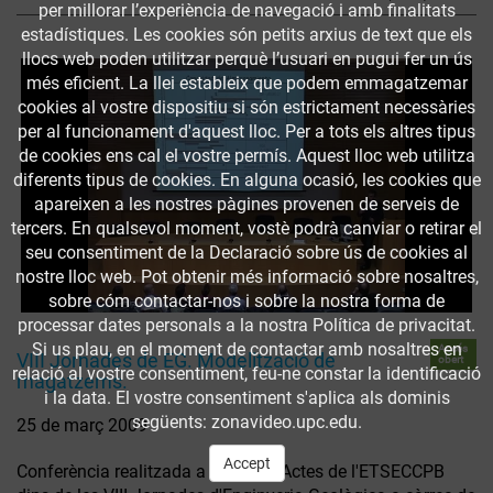
per millorar l’experiència de navegació i amb finalitats
estadístiques. Les cookies són petits arxius de text que els
llocs web poden utilitzar perquè l’usuari en pugui fer un ús
més eficient. La llei estableix que podem emmagatzemar
cookies al vostre dispositiu si són estrictament necessàries
per al funcionament d'aquest lloc. Per a tots els altres tipus
de cookies ens cal el vostre permís. Aquest lloc web utilitza
diferents tipus de cookies. En alguna ocasió, les cookies que
apareixen a les nostres pàgines provenen de serveis de
tercers. En qualsevol moment, vostè podrà canviar o retirar el
seu consentiment de la Declaració sobre ús de cookies al
nostre lloc web. Pot obtenir més informació sobre nosaltres,
sobre cóm contactar-nos i sobre la nostra forma de
processar dates personals a la nostra Política de privacitat.
Si us plau, en el moment de contactar amb nosaltres en
Accés
VIII Jornades de EG. Modelització de
obert
relació al vostre consentiment, feu-ne constar la identificació
magatzems.
i la data. El vostre consentiment s'aplica als dominis
següents: zonavideo.upc.edu.
25 de març 2009
Accept
Conferència realitzada a la Sala d'Actes de l'ETSECCPB