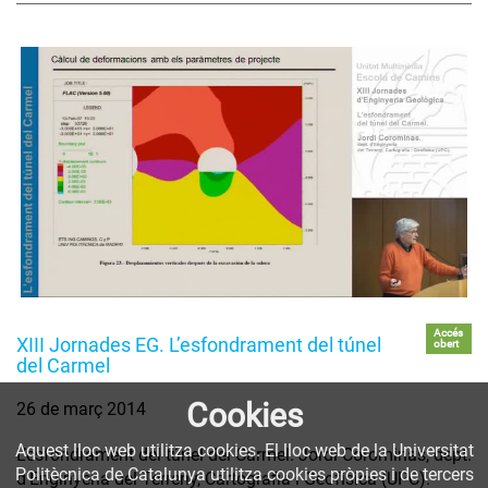
Accés
XIII Jornades EG. L’esfondrament del túnel
obert
del Carmel
Cookies
26 de març 2014
Aquest lloc web utilitza cookies. El lloc web de la Universitat
L’esfondrament del túnel del Carmel. Jordi Corominas, dept.
Politècnica de Catalunya utilitza cookies pròpies i de tercers
d’Enginyeria del Terreny, Cartografia i Geofísica (UPC).